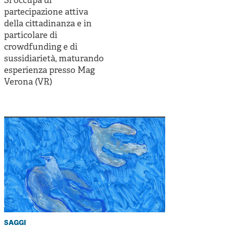
Si occupa di
Cooperative di comunità
partecipazione attiva
Impresa sociale e democrazia
della cittadinanza e in
particolare di
Acini di fuoco - Dossier Mezzogiorno
crowdfunding e di
sussidiarietà, maturando
Valutazione e dintorni
esperienza presso Mag
Verona (VR)
saggi