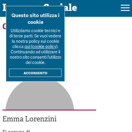
Impresa Sociale
Home
>
Forum
>
Autori
>
Emma Lorenzini
Questo sito utilizza i
cookie
Gli autori
Utilizziamo cookie tecnici e
di terze parti. Se vuoi vedere
la nostra policy sui cookie
Rivista
clicca
qui (cookie policy)
.
Continuando ad utilizzare il
Ultimo numero
nostro sito consenti l’utilizzo
Forum
dei cookie.
La Rivista
Forum
acconsento
Dossier
Submission
Tutti gli articoli
Tutti i dossier
Chi siamo
Colophon
Autori
Workshop Impresa Sociale 2021
Autori
Contatti
Argomenti
Impresa sociale, reciprocità e sostenibilità
Archivio
Emma Lorenzini
Sostienici
Innovazione sociale
Argomenti