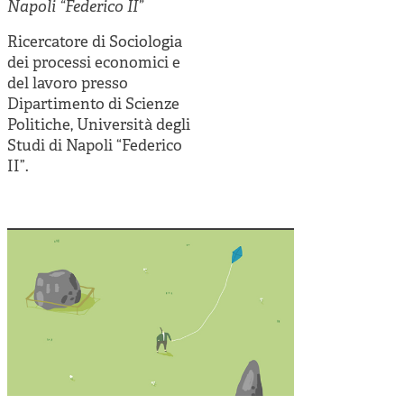
Cooperative di comunità
Napoli “Federico II”
Impresa sociale e democrazia
Ricercatore di Sociologia
dei processi economici e
Acini di fuoco - Dossier Mezzogiorno
del lavoro presso
Dipartimento di Scienze
Valutazione e dintorni
Politiche, Università degli
Studi di Napoli “Federico
II”.