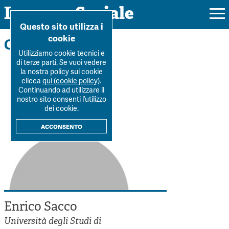
Impresa Sociale
Home
>
La Rivista
>
Autori
>
Enrico Sacco
Questo sito utilizza i
cookie
Gli autori
Utilizziamo cookie tecnici e
di terze parti. Se vuoi vedere
la nostra policy sui cookie
Rivista
clicca
qui (cookie policy)
.
Continuando ad utilizzare il
Ultimo numero
nostro sito consenti l’utilizzo
Forum
dei cookie.
La Rivista
Forum
acconsento
Dossier
Submission
Tutti gli articoli
Tutti i dossier
Chi siamo
Colophon
Autori
Workshop Impresa Sociale 2021
Autori
Contatti
Argomenti
Impresa sociale, reciprocità e sostenibilità
Archivio
Enrico Sacco
Sostienici
Innovazione sociale
Argomenti
Università degli Studi di