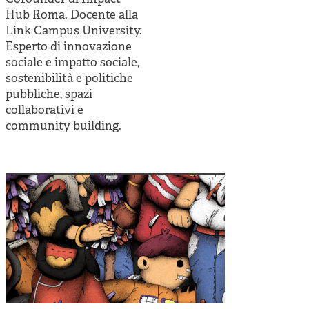
Cooperative di comunità
Hub Roma. Docente alla
Impresa sociale e democrazia
Link Campus University.
Esperto di innovazione
Acini di fuoco - Dossier Mezzogiorno
sociale e impatto sociale,
sostenibilità e politiche
Valutazione e dintorni
pubbliche, spazi
collaborativi e
community building.