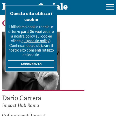
Impresa Sociale
Home
>
Forum
>
Autori
>
Dario Carrera
Questo sito utilizza i
cookie
Gli autori
Utilizziamo cookie tecnici e
di terze parti. Se vuoi vedere
la nostra policy sui cookie
Rivista
clicca
qui (cookie policy)
.
Continuando ad utilizzare il
Ultimo numero
nostro sito consenti l’utilizzo
Forum
dei cookie.
La Rivista
Forum
acconsento
Dossier
Submission
Tutti gli articoli
Tutti i dossier
Chi siamo
Colophon
Autori
Workshop Impresa Sociale 2021
Autori
Contatti
Argomenti
Impresa sociale, reciprocità e sostenibilità
Dario Carrera
Archivio
Sostienici
Impact Hub Roma
Innovazione sociale
Argomenti
Cofounder di Impact