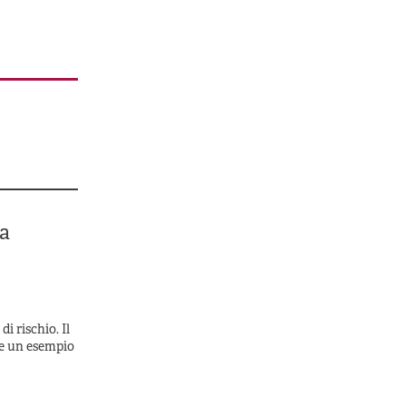
sa
i rischio. Il
re un esempio