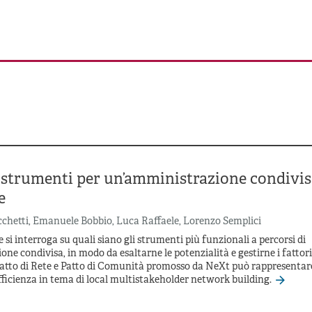
 strumenti per un’amministrazione condivi
e
chetti
,
Emanuele Bobbio
,
Luca Raffaele
,
Lorenzo Semplici
 si interroga su quali siano gli strumenti più funzionali a percorsi di
ne condivisa, in modo da esaltarne le potenzialità e gestirne i fattori d
Patto di Rete e Patto di Comunità promosso da NeXt può rappresenta
fficienza in tema di local multistakeholder network building.