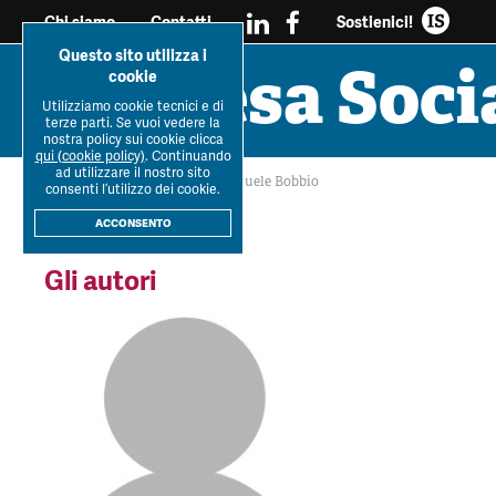
Sostienici!
Chi siamo
Contatti
Questo sito utilizza i
Impresa Soci
cookie
Utilizziamo cookie tecnici e di
Tutti i
Workshop Impresa
Impresa soc
terze parti. Se vuoi vedere la
Ultimo Numero
La R
dossier
Sociale 2021
reciprocità e sos
nostra policy sui cookie clicca
qui (cookie policy)
. Continuando
ad utilizzare il nostro sito
Home
>
Forum
>
Autori
>
Emanuele Bobbio
consenti l’utilizzo dei cookie.
Forum
IS
acconsento
Gli autori