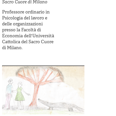
Cooperative di comunità
Sacro Cuore di Milano
Impresa sociale e democrazia
Professore ordinario in
Psicologia del lavoro e
Acini di fuoco - Dossier Mezzogiorno
delle organizzazioni
presso la Facoltà di
Valutazione e dintorni
Economia dell'Università
Cattolica del Sacro Cuore
di Milano.