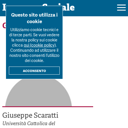
Impresa Sociale
Home
>
Forum
>
Autori
>
Giuseppe Scaratti
Questo sito utilizza i
cookie
Gli autori
Utilizziamo cookie tecnici e
di terze parti. Se vuoi vedere
la nostra policy sui cookie
Rivista
clicca
qui (cookie policy)
.
Continuando ad utilizzare il
Ultimo numero
nostro sito consenti l’utilizzo
Forum
dei cookie.
La Rivista
Forum
acconsento
Dossier
Submission
Tutti gli articoli
Tutti i dossier
Chi siamo
Colophon
Autori
Workshop Impresa Sociale 2021
Autori
Contatti
Argomenti
Impresa sociale, reciprocità e sostenibilità
Archivio
Giuseppe Scaratti
Sostienici
Innovazione sociale
Argomenti
Università Cattolica del