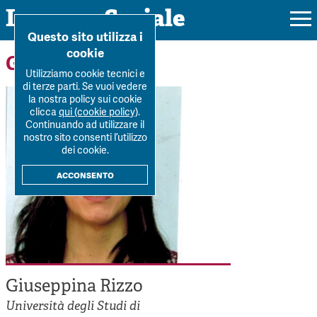
Impresa Sociale
Home
>
Forum
>
Autori
>
Giuseppina Rizzo
Questo sito utilizza i
cookie
Gli autori
Utilizziamo cookie tecnici e
di terze parti. Se vuoi vedere
la nostra policy sui cookie
Rivista
clicca
qui (cookie policy)
.
Continuando ad utilizzare il
Ultimo numero
nostro sito consenti l’utilizzo
Forum
dei cookie.
La Rivista
Forum
acconsento
Dossier
Submission
Tutti gli articoli
Tutti i dossier
Chi siamo
Colophon
Autori
Workshop Impresa Sociale 2021
Autori
Contatti
Argomenti
Impresa sociale, reciprocità e sostenibilità
Archivio
Giuseppina Rizzo
Sostienici
Innovazione sociale
Argomenti
Università degli Studi di