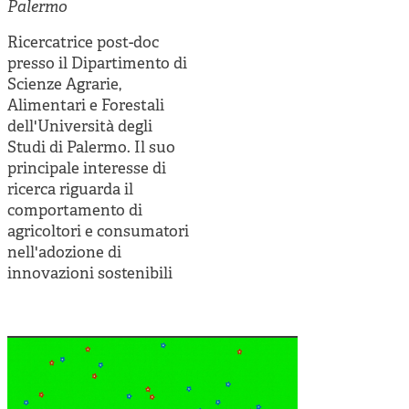
Cooperative di comunità
Palermo
Impresa sociale e democrazia
Ricercatrice post-doc
presso il Dipartimento di
Acini di fuoco - Dossier Mezzogiorno
Scienze Agrarie,
Alimentari e Forestali
Valutazione e dintorni
dell'Università degli
Studi di Palermo. Il suo
principale interesse di
ricerca riguarda il
comportamento di
agricoltori e consumatori
nell'adozione di
innovazioni sostenibili