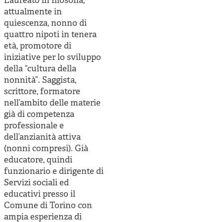
Laureato in filosofia,
Cooperative di comunità
attualmente in
Impresa sociale e democrazia
quiescenza, nonno di
quattro nipoti in tenera
Acini di fuoco - Dossier Mezzogiorno
età, promotore di
iniziative per lo sviluppo
Valutazione e dintorni
della “cultura della
nonnità”. Saggista,
scrittore, formatore
nell’ambito delle materie
già di competenza
professionale e
dell’anzianità attiva
(nonni compresi). Già
educatore, quindi
funzionario e dirigente di
Servizi sociali ed
educativi presso il
Comune di Torino con
ampia esperienza di