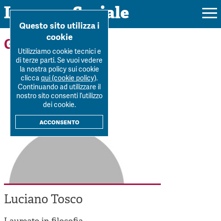
Impresa Sociale
Home
>
Forum
>
Autori
>
Luciano Tosco
Questo sito utilizza i
cookie
Gli autori
Utilizziamo cookie tecnici e
di terze parti. Se vuoi vedere
la nostra policy sui cookie
Rivista
clicca
qui (cookie policy)
.
Continuando ad utilizzare il
Ultimo numero
nostro sito consenti l’utilizzo
Forum
dei cookie.
La Rivista
Forum
acconsento
Dossier
Submission
Tutti gli articoli
Tutti i dossier
Chi siamo
Colophon
Autori
Workshop Impresa Sociale 2021
Autori
Contatti
Argomenti
Impresa sociale, reciprocità e sostenibilità
Archivio
Luciano Tosco
Sostienici
Innovazione sociale
Argomenti