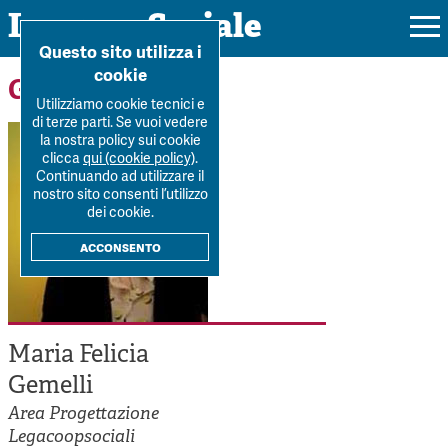
Impresa Sociale
Home
>
Forum
>
Autori
>
Maria Felicia Gemelli
Questo sito utilizza i
cookie
Gli autori
Utilizziamo cookie tecnici e
di terze parti. Se vuoi vedere
la nostra policy sui cookie
Rivista
clicca
qui (cookie policy)
.
Continuando ad utilizzare il
Ultimo numero
nostro sito consenti l’utilizzo
Forum
dei cookie.
La Rivista
Forum
acconsento
Dossier
Submission
Tutti gli articoli
Tutti i dossier
Chi siamo
Colophon
Autori
Workshop Impresa Sociale 2021
Autori
Maria Felicia
Contatti
Argomenti
Impresa sociale, reciprocità e sostenibilità
Gemelli
Archivio
Sostienici
Innovazione sociale
Area Progettazione
Argomenti
Legacoopsociali