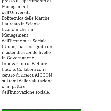
Cooperative di comunità
presso il Dipartimento di
Management
Impresa sociale e democrazia
dell’Università
Politecnica delle Marche.
Acini di fuoco - Dossier Mezzogiorno
Laureato in Scienze
Economiche e in
Valutazione e dintorni
Management
dell’Economica Sociale
(Unibo), ha conseguito un
master di secondo livello
in Governance e
Innovazioni di Welfare
Locale. Collabora con il
centro di ricerca AICCON
sui temi della valutazione
di impatto e
dell’innovazione sociale.