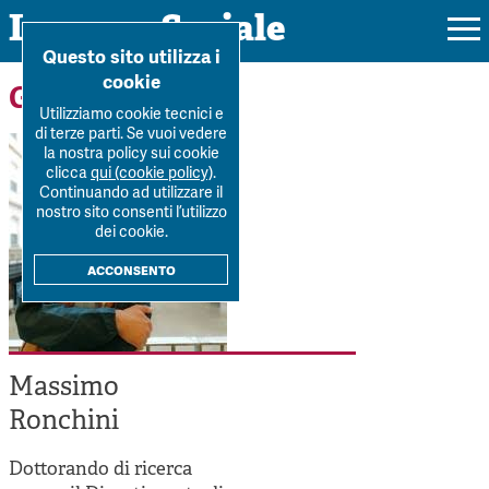
Impresa Sociale
Home
>
Forum
>
Autori
>
Massimo Ronchini
Questo sito utilizza i
cookie
Gli autori
Utilizziamo cookie tecnici e
di terze parti. Se vuoi vedere
la nostra policy sui cookie
Rivista
clicca
qui (cookie policy)
.
Continuando ad utilizzare il
Ultimo numero
nostro sito consenti l’utilizzo
Forum
dei cookie.
La Rivista
Forum
acconsento
Dossier
Submission
Tutti gli articoli
Tutti i dossier
Chi siamo
Colophon
Autori
Workshop Impresa Sociale 2021
Autori
Massimo
Contatti
Argomenti
Impresa sociale, reciprocità e sostenibilità
Ronchini
Archivio
Sostienici
Innovazione sociale
Argomenti
Dottorando di ricerca