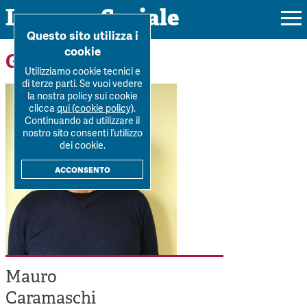
Impresa Sociale
Home
>
Forum
>
Autori
>
Mauro Caramaschi
Questo sito utilizza i
cookie
Gli autori
Utilizziamo cookie tecnici e
di terze parti. Se vuoi vedere
la nostra policy sui cookie
Rivista
clicca
qui (cookie policy)
.
Continuando ad utilizzare il
Ultimo numero
nostro sito consenti l’utilizzo
Forum
dei cookie.
La Rivista
Forum
acconsento
Dossier
Submission
Tutti gli articoli
Tutti i dossier
Chi siamo
Colophon
Autori
Workshop Impresa Sociale 2021
Autori
Contatti
Argomenti
Impresa sociale, reciprocità e sostenibilità
Archivio
Mauro
Sostienici
Innovazione sociale
Argomenti
Caramaschi