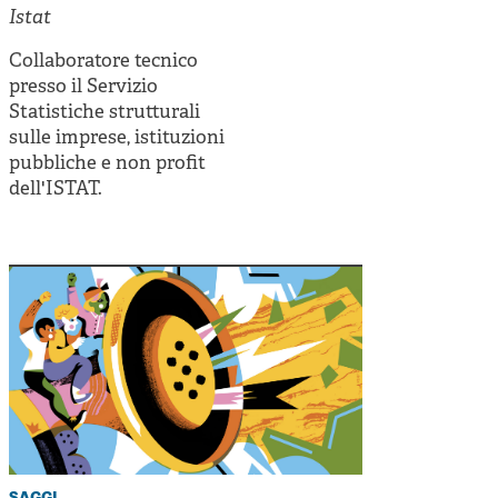
Cooperative di comunità
Istat
Impresa sociale e democrazia
Collaboratore tecnico
presso il Servizio
Acini di fuoco - Dossier Mezzogiorno
Statistiche strutturali
Valutazione e dintorni
sulle imprese, istituzioni
pubbliche e non profit
dell'ISTAT.
saggi