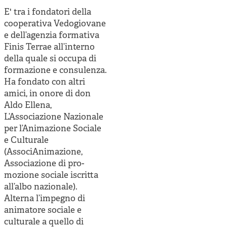
Cooperative di comunità
E' tra i fondatori della
Impresa sociale e democrazia
cooperativa Vedogiovane
e dell’agenzia formativa
Acini di fuoco - Dossier Mezzogiorno
Finis Terrae all’interno
della quale si occupa di
Valutazione e dintorni
formazione e consulenza.
Ha fondato con altri
amici, in onore di don
Aldo Ellena,
L’Associazione Nazionale
per l’Animazione Sociale
e Culturale
(AssociAnimazione,
Associazione di pro-
mozione sociale iscritta
all’albo nazionale).
Alterna l’impegno di
animatore sociale e
culturale a quello di