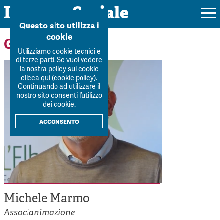
Impresa Sociale
Home
>
Forum
>
Autori
>
Michele Marmo
Questo sito utilizza i
cookie
Gli autori
Utilizziamo cookie tecnici e
di terze parti. Se vuoi vedere
la nostra policy sui cookie
Rivista
clicca
qui (cookie policy)
.
Continuando ad utilizzare il
Ultimo numero
nostro sito consenti l’utilizzo
Forum
dei cookie.
La Rivista
Forum
acconsento
Dossier
Submission
Tutti gli articoli
Tutti i dossier
Chi siamo
Colophon
Autori
Workshop Impresa Sociale 2021
Autori
Contatti
Argomenti
Impresa sociale, reciprocità e sostenibilità
Archivio
Michele Marmo
Sostienici
Innovazione sociale
Argomenti
Associanimazione