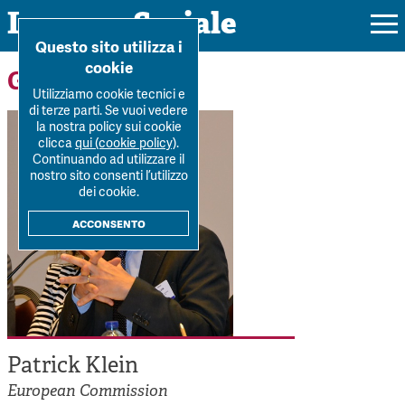
Impresa Sociale
Home
>
Forum
>
Autori
>
Patrick Klein
Questo sito utilizza i
cookie
Gli autori
Utilizziamo cookie tecnici e
di terze parti. Se vuoi vedere
la nostra policy sui cookie
Rivista
clicca
qui (cookie policy)
.
Continuando ad utilizzare il
Ultimo numero
nostro sito consenti l’utilizzo
Forum
dei cookie.
La Rivista
Forum
acconsento
Dossier
Submission
Tutti gli articoli
Tutti i dossier
Chi siamo
Colophon
Autori
Workshop Impresa Sociale 2021
Autori
Contatti
Argomenti
Impresa sociale, reciprocità e sostenibilità
Archivio
Patrick Klein
Sostienici
Innovazione sociale
Argomenti
European Commission