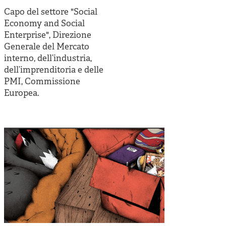
Cooperative di comunità
Capo del settore "Social
Impresa sociale e democrazia
Economy and Social
Enterprise", Direzione
Acini di fuoco - Dossier Mezzogiorno
Generale del Mercato
interno, dell’industria,
Valutazione e dintorni
dell’imprenditoria e delle
PMI, Commissione
Europea.