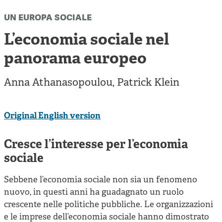
Cooperative di comunità
un europa sociale
Impresa sociale e democrazia
L’economia sociale nel
Acini di fuoco - Dossier Mezzogiorno
panorama europeo
Valutazione e dintorni
Anna Athanasopoulou
,
Patrick Klein
Original English version
Cresce l’interesse per l’economia
sociale
Sebbene l’economia sociale non sia un fenomeno
nuovo, in questi anni ha guadagnato un ruolo
crescente nelle politiche pubbliche. Le organizzazioni
e le imprese dell’economia sociale hanno dimostrato