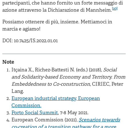
partecipanti, che hanno fornito un forte messaggio di
[20]
azione attraverso la Dichiarazione di Mannheim.
Possiamo ottenere di più, insieme. Mettiamoci in
marcia e agiamo!
DOI: 10.7425/IS.2022.01.01
Note
Itçaina X., Richez-Battesti N. (eds.) (2018),
Social
and Solidarity-based Economy and Territory. From
Embeddedness to Co-construction,
CIRIEC, Peter
Lang.
European industrial strategy, European
Commission.
Porto Social Summit
, 7-8 May 2021.
European Commission (2021),
Scenarios towards
co-creation of a transition pathway for a more