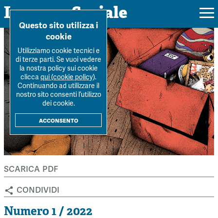
Impresa Sociale
Home
>
Archivio Rivista
>
Numero-1-2022
>
L’economia sociale nel
Questo sito utilizza i
panorama europeo
cookie
Utilizziamo cookie tecnici e
di terze parti. Se vuoi vedere
la nostra policy sui cookie
Rivista
clicca
qui (cookie policy)
.
Continuando ad utilizzare il
Ultimo numero
nostro sito consenti l’utilizzo
Forum
dei cookie.
La Rivista
Forum
acconsento
Dossier
Submission
Tutti gli articoli
Tutti i dossier
Chi siamo
Colophon
Autori
Workshop Impresa Sociale 2021
scarica pdf
Autori
Contatti
Argomenti
Impresa sociale, reciprocità e sostenibilità
condividi
Archivio
Sostienici
Innovazione sociale
Argomenti
Numero 1 / 2022