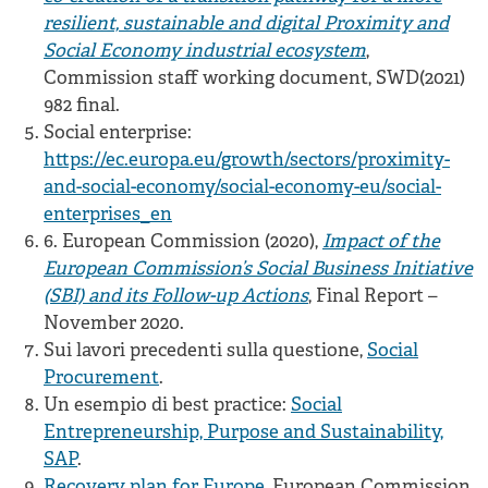
resilient, sustainable and digital Proximity and
Social Economy industrial ecosystem
,
Commission staff working document, SWD(2021)
982 final.
Social enterprise:
https://ec.europa.eu/growth/sectors/proximity-
and-social-economy/social-economy-eu/social-
enterprises_en
6. European Commission (2020),
Impact of the
European Commission’s Social Business Initiative
(SBI) and its Follow-up Actions
, Final Report –
November 2020.
Sui lavori precedenti sulla questione,
Social
Procurement
.
Un esempio di best practice:
Social
Entrepreneurship, Purpose and Sustainability,
SAP
.
Recovery plan for Europe
, European Commission.