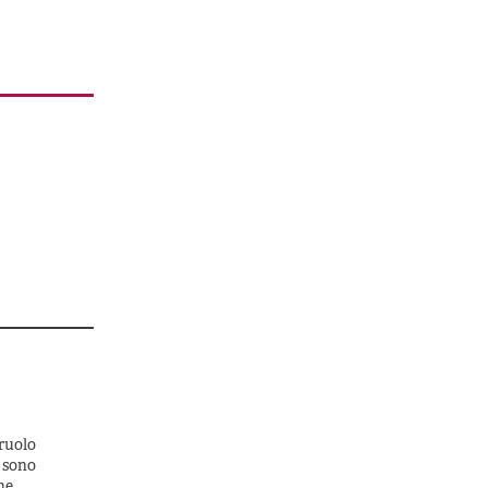
 ruolo
n sono
he