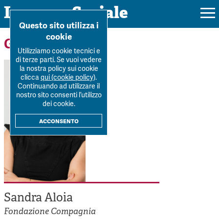
Impresa Sociale
Home
>
Forum
>
Autori
>
Sandra Aloia
Questo sito utilizza i
cookie
Gli autori
Utilizziamo cookie tecnici e
di terze parti. Se vuoi vedere
la nostra policy sui cookie
Rivista
clicca
qui (cookie policy)
.
Continuando ad utilizzare il
Ultimo numero
nostro sito consenti l’utilizzo
Forum
dei cookie.
La Rivista
Forum
acconsento
Dossier
Submission
Tutti gli articoli
Tutti i dossier
Chi siamo
Colophon
Autori
Workshop Impresa Sociale 2021
Autori
Contatti
Argomenti
Impresa sociale, reciprocità e sostenibilità
Archivio
Sandra Aloia
Sostienici
Innovazione sociale
Argomenti
Fondazione Compagnia