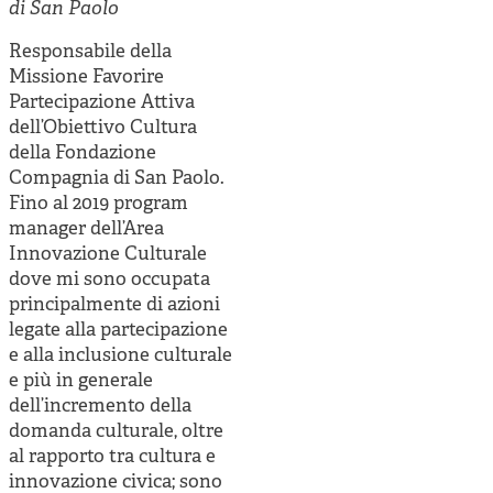
Cooperative di comunità
di San Paolo
Impresa sociale e democrazia
Responsabile della
Missione Favorire
Acini di fuoco - Dossier Mezzogiorno
Partecipazione Attiva
dell’Obiettivo Cultura
Valutazione e dintorni
della Fondazione
Compagnia di San Paolo.
Fino al 2019 program
manager dell’Area
Innovazione Culturale
dove mi sono occupata
principalmente di azioni
legate alla partecipazione
e alla inclusione culturale
e più in generale
dell’incremento della
domanda culturale, oltre
al rapporto tra cultura e
innovazione civica; sono