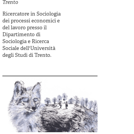
Cooperative di comunità
Trento
Impresa sociale e democrazia
Ricercatore in Sociologia
dei processi economici e
Acini di fuoco - Dossier Mezzogiorno
del lavoro presso il
Dipartimento di
Valutazione e dintorni
Sociologia e Ricerca
Sociale dell'Università
degli Studi di Trento.