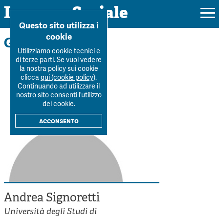
Impresa Sociale
Home
>
La Rivista
>
Autori
>
Andrea Signoretti
Questo sito utilizza i
cookie
Gli autori
Utilizziamo cookie tecnici e
di terze parti. Se vuoi vedere
la nostra policy sui cookie
Rivista
clicca
qui (cookie policy)
.
Continuando ad utilizzare il
Ultimo numero
nostro sito consenti l’utilizzo
Forum
dei cookie.
La Rivista
Forum
acconsento
Dossier
Submission
Tutti gli articoli
Tutti i dossier
Chi siamo
Colophon
Autori
Workshop Impresa Sociale 2021
Autori
Contatti
Argomenti
Impresa sociale, reciprocità e sostenibilità
Archivio
Andrea Signoretti
Sostienici
Innovazione sociale
Argomenti
Università degli Studi di