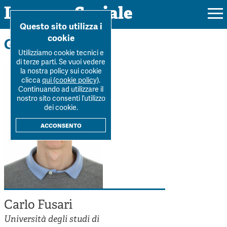
Impresa Sociale
Home
>
La Rivista
>
Autori
>
Carlo Fusari
Questo sito utilizza i
cookie
Gli autori
Utilizziamo cookie tecnici e
di terze parti. Se vuoi vedere
la nostra policy sui cookie
Rivista
clicca
qui (cookie policy)
.
Continuando ad utilizzare il
Ultimo numero
nostro sito consenti l’utilizzo
Forum
dei cookie.
La Rivista
Forum
acconsento
Dossier
Submission
Tutti gli articoli
Tutti i dossier
Chi siamo
Colophon
Autori
Workshop Impresa Sociale 2021
Autori
Contatti
Argomenti
Impresa sociale, reciprocità e sostenibilità
Archivio
Carlo Fusari
Sostienici
Innovazione sociale
Argomenti
Università degli studi di