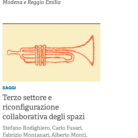
Cooperative di comunità
Modena e Reggio Emilia
Impresa sociale e democrazia
Acini di fuoco - Dossier Mezzogiorno
Valutazione e dintorni
saggi
Terzo settore e
riconfigurazione
collaborativa degli spazi
Stefano Rodighiero
,
Carlo Fusari
,
Fabrizio Montanari
,
Alberto Monti
,