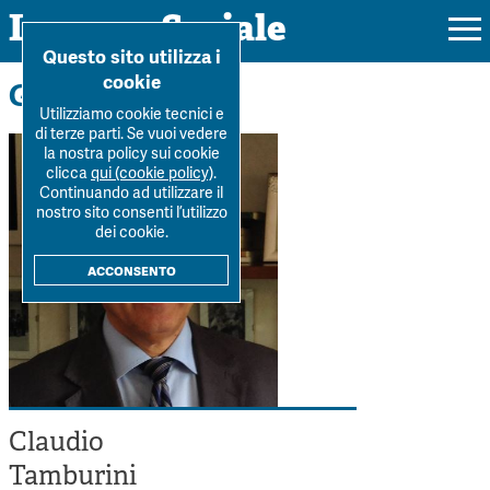
Impresa Sociale
Home
>
La Rivista
>
Autori
>
Claudio Tamburini
Questo sito utilizza i
cookie
Gli autori
Utilizziamo cookie tecnici e
di terze parti. Se vuoi vedere
la nostra policy sui cookie
Rivista
clicca
qui (cookie policy)
.
Continuando ad utilizzare il
Ultimo numero
nostro sito consenti l’utilizzo
Forum
dei cookie.
La Rivista
Forum
acconsento
Dossier
Submission
Tutti gli articoli
Tutti i dossier
Chi siamo
Colophon
Autori
Workshop Impresa Sociale 2021
Autori
Contatti
Argomenti
Impresa sociale, reciprocità e sostenibilità
Archivio
Claudio
Sostienici
Innovazione sociale
Argomenti
Tamburini