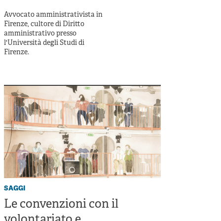
Cooperative di comunità
Avvocato amministrativista in
Impresa sociale e democrazia
Firenze, cultore di Diritto
amministrativo presso
Acini di fuoco - Dossier Mezzogiorno
l'Università degli Studi di
Firenze.
Valutazione e dintorni
saggi
Le convenzioni con il
volontariato e