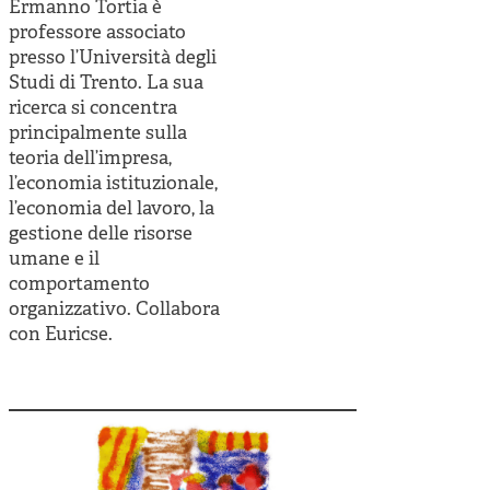
Cooperative di comunità
Ermanno Tortia è
professore associato
Impresa sociale e democrazia
presso l’Università degli
Studi di Trento. La sua
Acini di fuoco - Dossier Mezzogiorno
ricerca si concentra
Valutazione e dintorni
principalmente sulla
teoria dell’impresa,
l’economia istituzionale,
l’economia del lavoro, la
gestione delle risorse
umane e il
comportamento
organizzativo. Collabora
con Euricse.