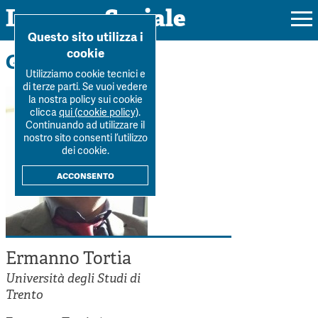
Impresa Sociale
Home
>
La Rivista
>
Autori
>
Ermanno Tortia
Questo sito utilizza i
cookie
Gli autori
Utilizziamo cookie tecnici e
di terze parti. Se vuoi vedere
la nostra policy sui cookie
Rivista
clicca
qui (cookie policy)
.
Continuando ad utilizzare il
Ultimo numero
nostro sito consenti l’utilizzo
Forum
dei cookie.
La Rivista
Forum
acconsento
Dossier
Submission
Tutti gli articoli
Tutti i dossier
Chi siamo
Colophon
Autori
Workshop Impresa Sociale 2021
Autori
Contatti
Ermanno Tortia
Argomenti
Impresa sociale, reciprocità e sostenibilità
Archivio
Università degli Studi di
Sostienici
Innovazione sociale
Trento
Argomenti