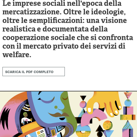
Cooperative di comunità
Le imprese sociali nell'epoca della
mercatizzazione. Oltre le ideologie,
Impresa sociale e democrazia
oltre le semplificazioni: una visione
Acini di fuoco - Dossier Mezzogiorno
realistica e documentata della
cooperazione sociale che si confronta
Valutazione e dintorni
con il mercato privato dei servizi di
welfare.
scarica il pdf completo