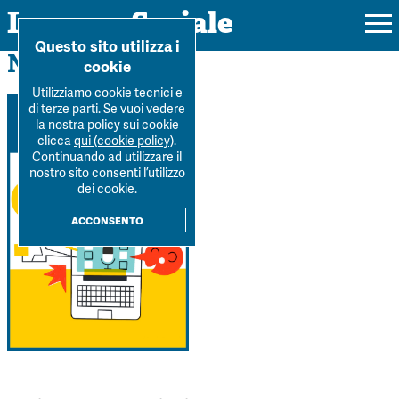
Impresa Sociale
Home
>
Archivio
>
Numero-1-2026
Questo sito utilizza i
Numero 1 / 2026
cookie
Utilizziamo cookie tecnici e
di terze parti. Se vuoi vedere
la nostra policy sui cookie
Rivista
clicca
qui (cookie policy)
.
Continuando ad utilizzare il
Ultimo numero
nostro sito consenti l’utilizzo
Forum
dei cookie.
La Rivista
Forum
acconsento
Dossier
Submission
Tutti gli articoli
Tutti i dossier
Chi siamo
Colophon
Autori
Workshop Impresa Sociale 2021
Autori
Contatti
Argomenti
Impresa sociale, reciprocità e sostenibilità
Archivio
Sostienici
Innovazione sociale
Argomenti