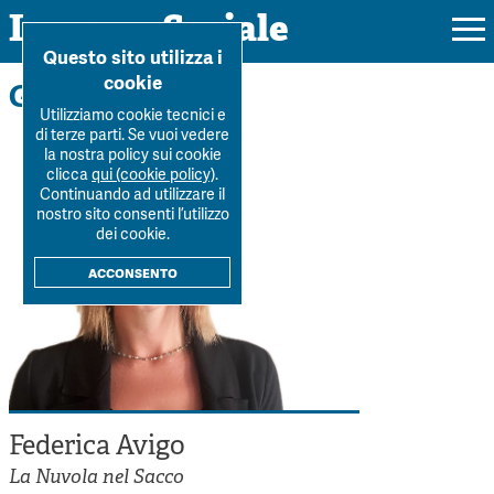
Impresa Sociale
Home
>
La Rivista
>
Autori
>
Federica Avigo
Questo sito utilizza i
cookie
Gli autori
Utilizziamo cookie tecnici e
di terze parti. Se vuoi vedere
la nostra policy sui cookie
Rivista
clicca
qui (cookie policy)
.
Continuando ad utilizzare il
Ultimo numero
nostro sito consenti l’utilizzo
Forum
dei cookie.
La Rivista
Forum
acconsento
Dossier
Submission
Tutti gli articoli
Tutti i dossier
Chi siamo
Colophon
Autori
Workshop Impresa Sociale 2021
Autori
Contatti
Argomenti
Impresa sociale, reciprocità e sostenibilità
Archivio
Federica Avigo
Sostienici
Innovazione sociale
Argomenti
La Nuvola nel Sacco