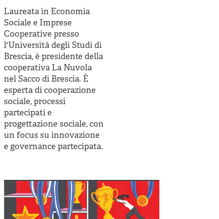
Cooperative di comunità
Laureata in Economia
Impresa sociale e democrazia
Sociale e Imprese
Cooperative presso
Acini di fuoco - Dossier Mezzogiorno
l'Università degli Studi di
Brescia, è presidente della
Valutazione e dintorni
cooperativa La Nuvola
nel Sacco di Brescia. È
esperta di cooperazione
sociale, processi
partecipati e
progettazione sociale, con
un focus su innovazione
e governance partecipata.