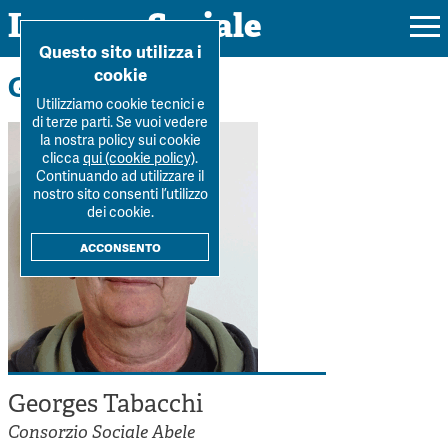
Impresa Sociale
Home
>
La Rivista
>
Autori
>
Georges Tabacchi
Questo sito utilizza i
cookie
Gli autori
Utilizziamo cookie tecnici e
di terze parti. Se vuoi vedere
la nostra policy sui cookie
Rivista
clicca
qui (cookie policy)
.
Continuando ad utilizzare il
Ultimo numero
nostro sito consenti l’utilizzo
Forum
dei cookie.
La Rivista
Forum
acconsento
Dossier
Submission
Tutti gli articoli
Tutti i dossier
Chi siamo
Colophon
Autori
Workshop Impresa Sociale 2021
Autori
Contatti
Argomenti
Impresa sociale, reciprocità e sostenibilità
Archivio
Georges Tabacchi
Sostienici
Innovazione sociale
Argomenti
Consorzio Sociale Abele