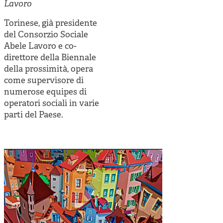
Cooperative di comunità
Lavoro
Impresa sociale e democrazia
Torinese, già presidente
del Consorzio Sociale
Acini di fuoco - Dossier Mezzogiorno
Abele Lavoro e co-
direttore della Biennale
Valutazione e dintorni
della prossimità, opera
come supervisore di
numerose equipes di
operatori sociali in varie
parti del Paese.