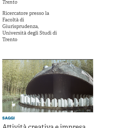
Cooperative di comunità
Trento
Impresa sociale e democrazia
Ricercatore presso la
Facoltà di
Acini di fuoco - Dossier Mezzogiorno
Giurisprudenza,
Università degli Studi di
Valutazione e dintorni
Trento
saggi
Attività creativa e impresa