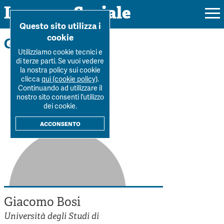
Impresa Sociale
Home
>
La Rivista
>
Autori
>
Giacomo Bosi
Questo sito utilizza i
cookie
Gli autori
Utilizziamo cookie tecnici e
di terze parti. Se vuoi vedere
la nostra policy sui cookie
Rivista
clicca
qui (cookie policy)
.
Continuando ad utilizzare il
Ultimo numero
nostro sito consenti l’utilizzo
Forum
dei cookie.
La Rivista
Forum
acconsento
Dossier
Submission
Tutti gli articoli
Tutti i dossier
Chi siamo
Colophon
Autori
Workshop Impresa Sociale 2021
Autori
Contatti
Argomenti
Impresa sociale, reciprocità e sostenibilità
Archivio
Giacomo Bosi
Sostienici
Innovazione sociale
Argomenti
Università degli Studi di