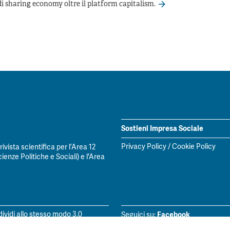
i sharing economy oltre il platform capitalism.
Sostieni Impresa Sociale
Privacy Policy
/
Cookie Policy
vista scientifica per l’Area 12
ienze Politiche e Sociali) e l'Area
Facebook
vidi allo stesso modo 3.0
Seguici su:
LinkedIn
Seguici su: