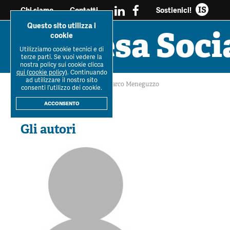
Sostienici!
Chi siamo
Contatti
Questo sito utilizza i
Impresa Soci
cookie
Utilizziamo cookie tecnici e di
Tutti i
Workshop Impresa
Impresa soc
terze parti. Se vuoi vedere la
Ultimo Numero
La R
dossier
Sociale 2021
reciprocità e sos
nostra policy sui cookie clicca
qui (cookie policy)
. Continuando
ad utilizzare il nostro sito
Home
>
La Rivista
>
Autori
>
Marco Meneguzzo
consenti l’utilizzo dei cookie.
Rivista
IS
acconsento
Gli autori