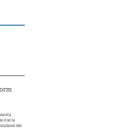
form
esunta
o è se la
oluzione dei