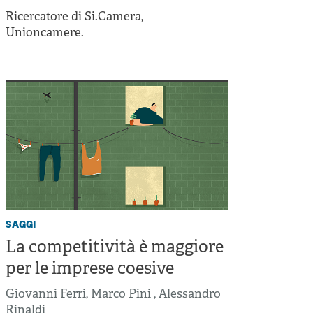
Cooperative di comunità
Ricercatore di Si.Camera,
Impresa sociale e democrazia
Unioncamere.
Acini di fuoco - Dossier Mezzogiorno
Valutazione e dintorni
saggi
La competitività è maggiore
per le imprese coesive
Giovanni Ferri
,
Marco Pini
,
Alessandro
Rinaldi