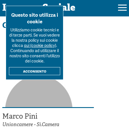
Impresa Sociale
Home
>
La Rivista
>
Autori
>
Marco Pini
Questo sito utilizza i
cookie
Gli autori
Utilizziamo cookie tecnici e
di terze parti. Se vuoi vedere
la nostra policy sui cookie
Rivista
clicca
qui (cookie policy)
.
Continuando ad utilizzare il
Ultimo numero
nostro sito consenti l’utilizzo
Forum
dei cookie.
La Rivista
Forum
acconsento
Dossier
Submission
Tutti gli articoli
Tutti i dossier
Chi siamo
Colophon
Autori
Workshop Impresa Sociale 2021
Autori
Contatti
Argomenti
Impresa sociale, reciprocità e sostenibilità
Archivio
Marco Pini
Sostienici
Innovazione sociale
Argomenti
Unioncamere - Si.Camera