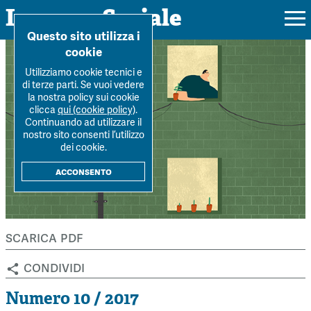
Impresa Sociale
Home
>
Archivio Rivista
>
Numero-10-2017
>
La competitività è
Questo sito utilizza i
maggiore per le im...
cookie
Utilizziamo cookie tecnici e
di terze parti. Se vuoi vedere
la nostra policy sui cookie
Rivista
clicca
qui (cookie policy)
.
Continuando ad utilizzare il
Ultimo numero
nostro sito consenti l’utilizzo
Forum
dei cookie.
La Rivista
Forum
acconsento
Dossier
Submission
Tutti gli articoli
Tutti i dossier
Chi siamo
Colophon
Autori
Workshop Impresa Sociale 2021
scarica pdf
Autori
Contatti
Argomenti
Impresa sociale, reciprocità e sostenibilità
condividi
Archivio
Sostienici
Innovazione sociale
Argomenti
Numero 10 / 2017