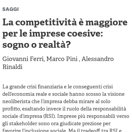
Cooperative di comunità
saggi
Impresa sociale e democrazia
La competitività è maggiore
Acini di fuoco - Dossier Mezzogiorno
per le imprese coesive:
Valutazione e dintorni
sogno o realtà?
Giovanni Ferri
,
Marco Pini
,
Alessandro
Rinaldi
La grande crisi finanziaria e le conseguenti crisi
dell’economia reale e sociale hanno scosso la visione
neoliberista che l’impresa debba mirare al solo
profitto, esaltando invece il ruolo della responsabilità
sociale d’impresa (RSI). Imprese più responsabili verso
gli stakeholder sono ora giudicate preziose per
favorire l’inclusione sociale. Ma il tradeoff tra RSI e