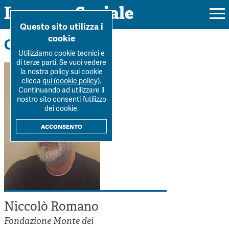
Impresa Sociale
Home
>
La Rivista
>
Autori
>
Niccolò Romano
Questo sito utilizza i
cookie
Gli autori
Utilizziamo cookie tecnici e
di terze parti. Se vuoi vedere
la nostra policy sui cookie
Rivista
clicca
qui (cookie policy)
.
Continuando ad utilizzare il
Ultimo numero
nostro sito consenti l’utilizzo
Forum
dei cookie.
La Rivista
Forum
acconsento
Dossier
Submission
Tutti gli articoli
Tutti i dossier
Chi siamo
Colophon
Autori
Workshop Impresa Sociale 2021
Autori
Contatti
Argomenti
Impresa sociale, reciprocità e sostenibilità
Archivio
Niccolò Romano
Sostienici
Innovazione sociale
Argomenti
Fondazione Monte dei