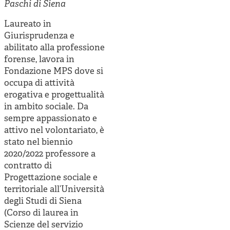
Cooperative di comunità
Paschi di Siena
Impresa sociale e democrazia
Laureato in
Giurisprudenza e
Acini di fuoco - Dossier Mezzogiorno
abilitato alla professione
forense, lavora in
Valutazione e dintorni
Fondazione MPS dove si
occupa di attività
erogativa e progettualità
in ambito sociale. Da
sempre appassionato e
attivo nel volontariato, è
stato nel biennio
2020/2022 professore a
contratto di
Progettazione sociale e
territoriale all’Università
degli Studi di Siena
(Corso di laurea in
Scienze del servizio