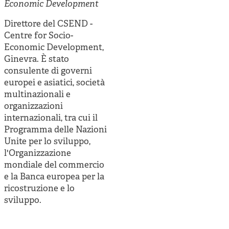
Cooperative di comunità
Economic Development
Impresa sociale e democrazia
Direttore del CSEND -
Centre for Socio-
Acini di fuoco - Dossier Mezzogiorno
Economic Development,
Ginevra. È stato
Valutazione e dintorni
consulente di governi
europei e asiatici, società
multinazionali e
organizzazioni
internazionali, tra cui il
Programma delle Nazioni
Unite per lo sviluppo,
l'Organizzazione
mondiale del commercio
e la Banca europea per la
ricostruzione e lo
sviluppo.