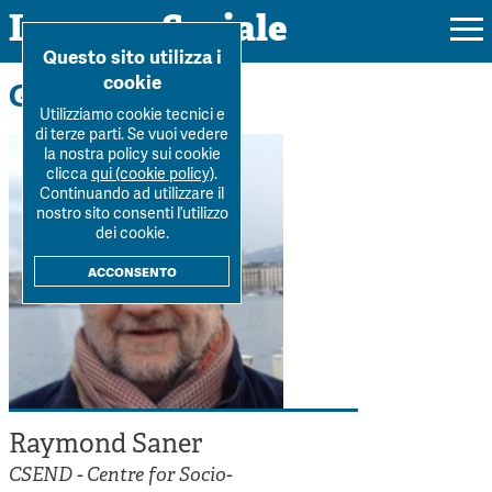
Impresa Sociale
Home
>
La Rivista
>
Autori
>
Raymond Saner
Questo sito utilizza i
cookie
Gli autori
Utilizziamo cookie tecnici e
di terze parti. Se vuoi vedere
la nostra policy sui cookie
Rivista
clicca
qui (cookie policy)
.
Continuando ad utilizzare il
Ultimo numero
nostro sito consenti l’utilizzo
Forum
dei cookie.
La Rivista
Forum
acconsento
Dossier
Submission
Tutti gli articoli
Tutti i dossier
Chi siamo
Colophon
Autori
Workshop Impresa Sociale 2021
Autori
Contatti
Argomenti
Impresa sociale, reciprocità e sostenibilità
Archivio
Raymond Saner
Sostienici
Innovazione sociale
Argomenti
CSEND - Centre for Socio-