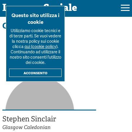
Impresa Sociale
Home
>
La Rivista
>
Autori
>
Stephen Sinclair
Questo sito utilizza i
cookie
Gli autori
Utilizziamo cookie tecnici e
di terze parti. Se vuoi vedere
la nostra policy sui cookie
Rivista
clicca
qui (cookie policy)
.
Continuando ad utilizzare il
Ultimo numero
nostro sito consenti l’utilizzo
Forum
dei cookie.
La Rivista
Forum
acconsento
Dossier
Submission
Tutti gli articoli
Tutti i dossier
Chi siamo
Colophon
Autori
Workshop Impresa Sociale 2021
Autori
Contatti
Argomenti
Impresa sociale, reciprocità e sostenibilità
Archivio
Stephen Sinclair
Sostienici
Innovazione sociale
Argomenti
Glasgow Caledonian