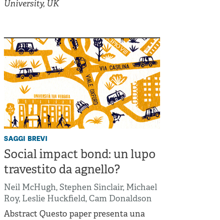
Cooperative di comunità
University, UK
Impresa sociale e democrazia
Acini di fuoco - Dossier Mezzogiorno
Valutazione e dintorni
saggi brevi
Social impact bond: un lupo
travestito da agnello?
Neil McHugh
,
Stephen Sinclair
,
Michael
Roy
,
Leslie Huckfield
,
Cam Donaldson
Abstract Questo paper presenta una