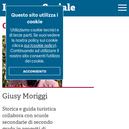
Impresa Sociale
Home
>
Forum
>
Autori
>
Giusy Moriggi
Questo sito utilizza i
cookie
Gli autori
Utilizziamo cookie tecnici e
di terze parti. Se vuoi vedere
la nostra policy sui cookie
Rivista
clicca
qui (cookie policy)
.
Continuando ad utilizzare il
Ultimo numero
nostro sito consenti l’utilizzo
Forum
dei cookie.
La Rivista
Forum
acconsento
Dossier
Submission
Tutti gli articoli
Tutti i dossier
Chi siamo
Colophon
Autori
Giusy Moriggi
Workshop Impresa Sociale 2021
Autori
Contatti
Argomenti
Impresa sociale, reciprocità e sostenibilità
Storica e guida turistica
Archivio
collabora con scuole
Sostienici
Innovazione sociale
secondarie di secondo
Argomenti