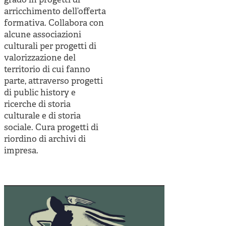
grado in progetti di
Cooperative di comunità
arricchimento dell’offerta
Impresa sociale e democrazia
formativa. Collabora con
alcune associazioni
Acini di fuoco - Dossier Mezzogiorno
culturali per progetti di
valorizzazione del
Valutazione e dintorni
territorio di cui fanno
parte, attraverso progetti
di public history e
ricerche di storia
culturale e di storia
sociale. Cura progetti di
riordino di archivi di
impresa.