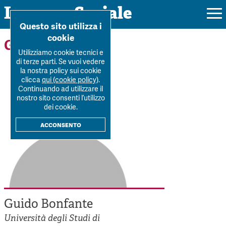
Impresa Sociale
Home
>
Forum
>
Autori
>
Guido Bonfante
Questo sito utilizza i
cookie
Gli autori
Utilizziamo cookie tecnici e
di terze parti. Se vuoi vedere
la nostra policy sui cookie
Rivista
clicca
qui (cookie policy)
.
Continuando ad utilizzare il
Ultimo numero
nostro sito consenti l’utilizzo
Forum
dei cookie.
La Rivista
Forum
acconsento
Dossier
Submission
Tutti gli articoli
Tutti i dossier
Chi siamo
Colophon
Autori
Workshop Impresa Sociale 2021
Autori
Contatti
Argomenti
Impresa sociale, reciprocità e sostenibilità
Archivio
Guido Bonfante
Sostienici
Innovazione sociale
Argomenti
Università degli Studi di