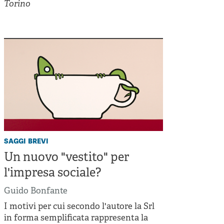
Cooperative di comunità
Torino
Impresa sociale e democrazia
Acini di fuoco - Dossier Mezzogiorno
Valutazione e dintorni
saggi brevi
Un nuovo "vestito" per
l'impresa sociale?
Guido Bonfante
I motivi per cui secondo l'autore la Srl
in forma semplificata rappresenta la