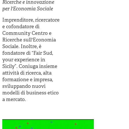
Cooperative di comunità
Ricerche e innovazione
per l'Economia Sociale
Impresa sociale e democrazia
Imprenditore, ricercatore
Acini di fuoco - Dossier Mezzogiorno
e cofondatore di
Community Centro e
Valutazione e dintorni
Ricerche sull'Economia
Sociale. Inoltre, è
fondatore di “Fair Sud,
your experience in
Sicily”. Coniuga insieme
attività di ricerca, alta
formazione e impresa,
sviluppando nuovi
modelli di business etico
a mercato.