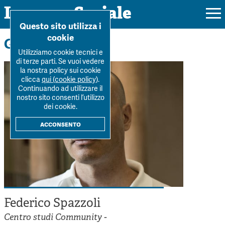
Impresa Sociale
Home
>
La Rivista
>
Autori
>
Federico Spazzoli
Questo sito utilizza i
cookie
Gli autori
Utilizziamo cookie tecnici e
di terze parti. Se vuoi vedere
la nostra policy sui cookie
Rivista
clicca
qui (cookie policy)
.
Continuando ad utilizzare il
Ultimo numero
nostro sito consenti l’utilizzo
Forum
dei cookie.
La Rivista
Forum
acconsento
Dossier
Submission
Tutti gli articoli
Tutti i dossier
Chi siamo
Colophon
Autori
Workshop Impresa Sociale 2021
Autori
Contatti
Argomenti
Impresa sociale, reciprocità e sostenibilità
Archivio
Federico Spazzoli
Sostienici
Innovazione sociale
Argomenti
Centro studi Community -