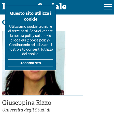
Impresa Sociale
Home
>
La Rivista
>
Autori
>
Giuseppina Rizzo
Questo sito utilizza i
cookie
Gli autori
Utilizziamo cookie tecnici e
di terze parti. Se vuoi vedere
la nostra policy sui cookie
Rivista
clicca
qui (cookie policy)
.
Continuando ad utilizzare il
Ultimo numero
nostro sito consenti l’utilizzo
Forum
dei cookie.
La Rivista
Forum
acconsento
Dossier
Submission
Tutti gli articoli
Tutti i dossier
Chi siamo
Colophon
Autori
Workshop Impresa Sociale 2021
Autori
Contatti
Argomenti
Impresa sociale, reciprocità e sostenibilità
Archivio
Giuseppina Rizzo
Sostienici
Innovazione sociale
Argomenti
Università degli Studi di