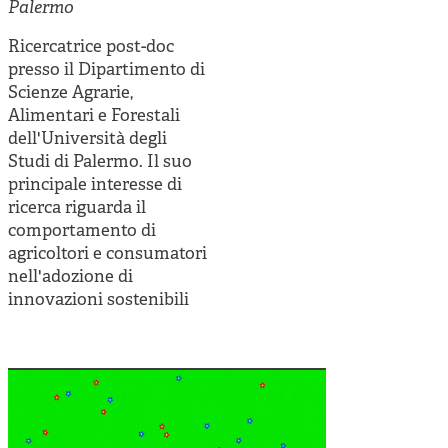
Cooperative di comunità
Palermo
Impresa sociale e democrazia
Ricercatrice post-doc
presso il Dipartimento di
Acini di fuoco - Dossier Mezzogiorno
Scienze Agrarie,
Alimentari e Forestali
Valutazione e dintorni
dell'Università degli
Studi di Palermo. Il suo
principale interesse di
ricerca riguarda il
comportamento di
agricoltori e consumatori
nell'adozione di
innovazioni sostenibili