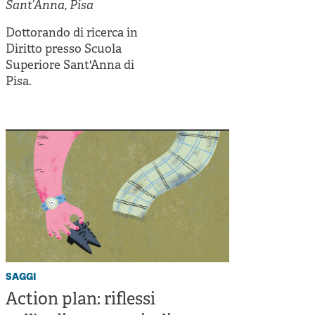
Cooperative di comunità
Sant’Anna, Pisa
Impresa sociale e democrazia
Dottorando di ricerca in
Diritto presso Scuola
Acini di fuoco - Dossier Mezzogiorno
Superiore Sant'Anna di
Pisa.
Valutazione e dintorni
saggi
Action plan: riflessi