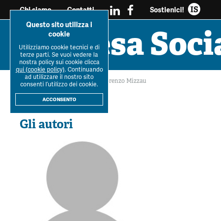
Sostienici!
Chi siamo
Contatti
Questo sito utilizza i
Impresa Soci
cookie
Utilizziamo cookie tecnici e di
Tutti i
Workshop Impresa
Impresa soc
terze parti. Se vuoi vedere la
Ultimo Numero
La R
dossier
Sociale 2021
reciprocità e sos
nostra policy sui cookie clicca
qui (cookie policy)
. Continuando
ad utilizzare il nostro sito
Home
>
La Rivista
>
Autori
>
Lorenzo Mizzau
consenti l’utilizzo dei cookie.
Rivista
IS
acconsento
Gli autori