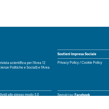
Sostieni Impresa Sociale
Privacy Policy
/
Cookie Policy
vista scientifica per l’Area 12
ienze Politiche e Sociali) e l'Area
Facebook
vidi allo stesso modo 3.0
Seguici su:
LinkedIn
Seguici su: