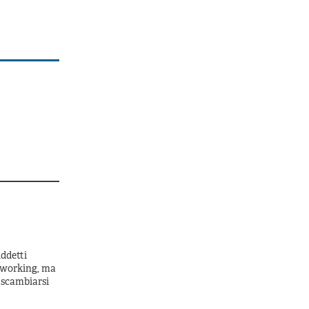
iddetti
co-working, ma
r scambiarsi