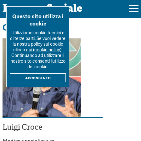
Impresa Sociale
Home
>
La Rivista
>
Autori
>
Luigi Croce
Questo sito utilizza i
cookie
Gli autori
Utilizziamo cookie tecnici e
di terze parti. Se vuoi vedere
la nostra policy sui cookie
Rivista
clicca
qui (cookie policy)
.
Continuando ad utilizzare il
Ultimo numero
nostro sito consenti l’utilizzo
Forum
dei cookie.
La Rivista
Forum
acconsento
Dossier
Submission
Tutti gli articoli
Tutti i dossier
Chi siamo
Colophon
Autori
Workshop Impresa Sociale 2021
Autori
Contatti
Argomenti
Impresa sociale, reciprocità e sostenibilità
Archivio
Luigi Croce
Sostienici
Innovazione sociale
Argomenti