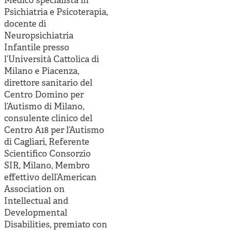
Medico specialista in
Cooperative di comunità
Psichiatria e Psicoterapia,
Impresa sociale e democrazia
docente di
Neuropsichiatria
Acini di fuoco - Dossier Mezzogiorno
Infantile presso
l’Università Cattolica di
Valutazione e dintorni
Milano e Piacenza,
direttore sanitario del
Centro Domino per
l’Autismo di Milano,
consulente clinico del
Centro A18 per l’Autismo
di Cagliari, Referente
Scientifico Consorzio
SIR, Milano, Membro
effettivo dell’American
Association on
Intellectual and
Developmental
Disabilities, premiato con