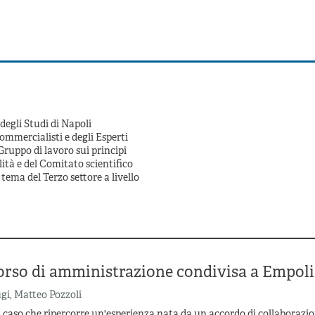
degli Studi di Napoli
ommercialisti e degli Esperti
ruppo di lavoro sui principi
lità e del Comitato scientifico
tema del Terzo settore a livello
orso di amministrazione condivisa a Empoli
ugi
,
Matteo Pozzoli
 caso che ripercorre un'esperienza nata da un accordo di collaborazi