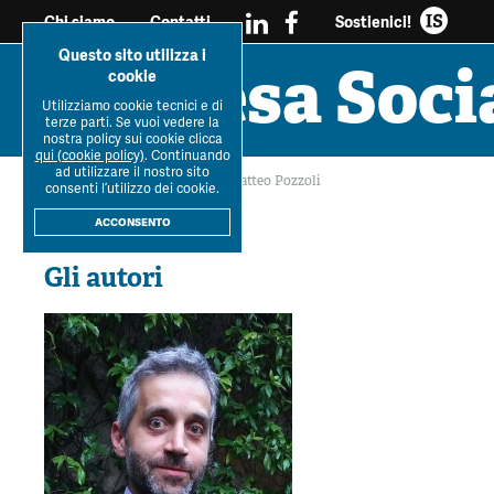
Sostienici!
Chi siamo
Contatti
Questo sito utilizza i
Impresa Soci
cookie
Utilizziamo cookie tecnici e di
Tutti i
Workshop Impresa
Impresa soc
terze parti. Se vuoi vedere la
Ultimo Numero
La R
dossier
Sociale 2021
reciprocità e sos
nostra policy sui cookie clicca
qui (cookie policy)
. Continuando
ad utilizzare il nostro sito
Home
>
La Rivista
>
Autori
>
Matteo Pozzoli
consenti l’utilizzo dei cookie.
Rivista
IS
acconsento
Gli autori