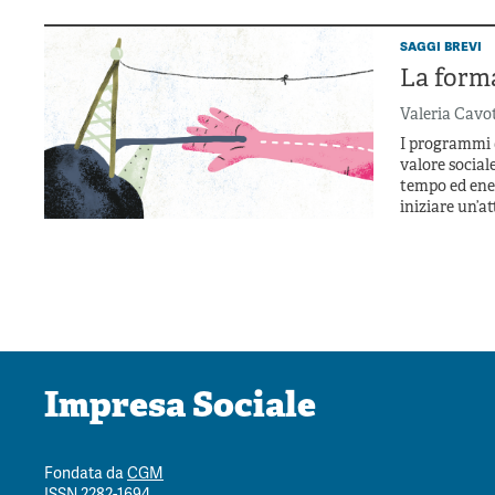
saggi brevi
La forma
Valeria Cavo
I programmi d
valore social
tempo ed ener
iniziare un’a
Impresa Sociale
Fondata da
CGM