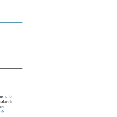
ne sulle
colare in
ome