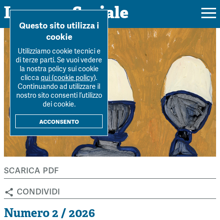
Impresa Sociale
Home
>
Archivio Rivista
>
Numero-2-2026
>
Economia sociale e
Questo sito utilizza i
vocazione politica...
cookie
Utilizziamo cookie tecnici e
di terze parti. Se vuoi vedere
la nostra policy sui cookie
Rivista
clicca
qui (cookie policy)
.
Continuando ad utilizzare il
Ultimo numero
nostro sito consenti l’utilizzo
Forum
dei cookie.
La Rivista
Forum
acconsento
Dossier
Submission
Tutti gli articoli
Tutti i dossier
Chi siamo
Colophon
Autori
Workshop Impresa Sociale 2021
scarica pdf
Autori
Contatti
Argomenti
Impresa sociale, reciprocità e sostenibilità
condividi
Archivio
Sostienici
Innovazione sociale
Argomenti
Numero 2 / 2026