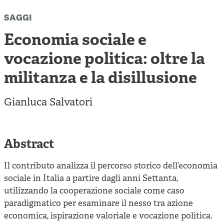
Cooperative di comunità
saggi
Impresa sociale e democrazia
Economia sociale e
Acini di fuoco - Dossier Mezzogiorno
vocazione politica: oltre la
Valutazione e dintorni
militanza e la disillusione
Gianluca Salvatori
Abstract
Il contributo analizza il percorso storico dell’economia
sociale in Italia a partire dagli anni Settanta,
utilizzando la cooperazione sociale come caso
paradigmatico per esaminare il nesso tra azione
economica, ispirazione valoriale e vocazione politica.