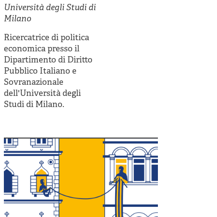
Cooperative di comunità
Università degli Studi di
Milano
Impresa sociale e democrazia
Ricercatrice di politica
Acini di fuoco - Dossier Mezzogiorno
economica presso il
Valutazione e dintorni
Dipartimento di Diritto
Pubblico Italiano e
Sovranazionale
dell'Università degli
Studi di Milano.