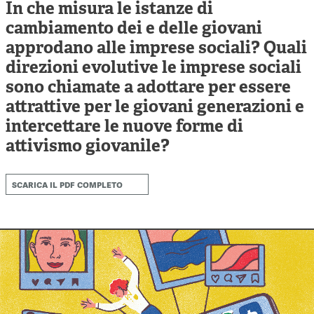
Cooperative di comunità
In che misura le istanze di
cambiamento dei e delle giovani
Impresa sociale e democrazia
approdano alle imprese sociali? Quali
Acini di fuoco - Dossier Mezzogiorno
direzioni evolutive le imprese sociali
sono chiamate a adottare per essere
Valutazione e dintorni
attrattive per le giovani generazioni e
intercettare le nuove forme di
attivismo giovanile?
scarica il pdf completo