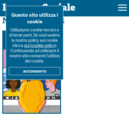
Impresa Sociale
Home
>
Archivio
>
Numero-2-2025
Questo sito utilizza i
Numero 2 / 2025
cookie
Utilizziamo cookie tecnici e
di terze parti. Se vuoi vedere
la nostra policy sui cookie
Rivista
clicca
qui (cookie policy)
.
Continuando ad utilizzare il
Ultimo numero
nostro sito consenti l’utilizzo
Forum
dei cookie.
La Rivista
Forum
acconsento
Dossier
Submission
Tutti gli articoli
Tutti i dossier
Chi siamo
Colophon
Autori
Workshop Impresa Sociale 2021
Autori
Contatti
Argomenti
Impresa sociale, reciprocità e sostenibilità
Archivio
Sostienici
Innovazione sociale
Argomenti