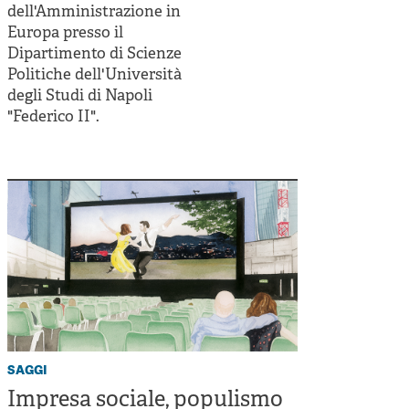
Cooperative di comunità
dell'Amministrazione in
Europa presso il
Impresa sociale e democrazia
Dipartimento di Scienze
Politiche dell'Università
Acini di fuoco - Dossier Mezzogiorno
degli Studi di Napoli
Valutazione e dintorni
"Federico II".
saggi
Impresa sociale, populismo