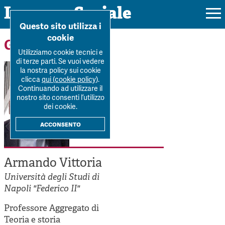
Impresa Sociale
Home
>
Forum
>
Autori
>
Armando Vittoria
Questo sito utilizza i
cookie
Gli autori
Utilizziamo cookie tecnici e
di terze parti. Se vuoi vedere
la nostra policy sui cookie
Rivista
clicca
qui (cookie policy)
.
Continuando ad utilizzare il
Ultimo numero
nostro sito consenti l’utilizzo
Forum
dei cookie.
La Rivista
Forum
acconsento
Dossier
Submission
Tutti gli articoli
Tutti i dossier
Chi siamo
Colophon
Armando Vittoria
Autori
Workshop Impresa Sociale 2021
Autori
Università degli Studi di
Contatti
Argomenti
Impresa sociale, reciprocità e sostenibilità
Napoli "Federico II"
Archivio
Sostienici
Innovazione sociale
Professore Aggregato di
Argomenti
Teoria e storia