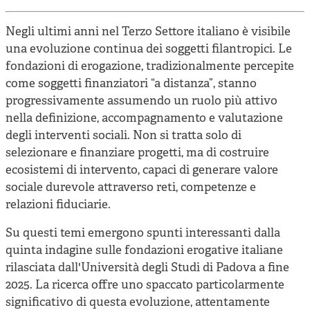
Cooperative di comunità
Impresa sociale e democrazia
Negli ultimi anni nel Terzo Settore italiano è visibile
una evoluzione continua dei soggetti filantropici. Le
Acini di fuoco - Dossier Mezzogiorno
fondazioni di erogazione, tradizionalmente percepite
come soggetti finanziatori “a distanza”, stanno
Valutazione e dintorni
progressivamente assumendo un ruolo più attivo
nella definizione, accompagnamento e valutazione
degli interventi sociali. Non si tratta solo di
selezionare e finanziare progetti, ma di costruire
ecosistemi di intervento, capaci di generare valore
sociale durevole attraverso reti, competenze e
relazioni fiduciarie.
Su questi temi emergono spunti interessanti dalla
quinta indagine sulle fondazioni erogative italiane
rilasciata dall'Università degli Studi di Padova a fine
2025. La ricerca offre uno spaccato particolarmente
significativo di questa evoluzione, attentamente