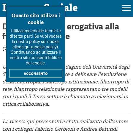
Impresa Sociale
Home
>
Forum
>
Dalla filantropia erogativa alla fila...
Questo sito utilizza i
cookie
Dalla filantropia erogativa alla
Utilizziamo cookie tecnici e
filantropia di rete
di terze parti. Se vuoi vedere
la nostra policy sui cookie
Rivista
clicca
qui (cookie policy)
.
Giacomo Boesso
Continuando ad utilizzare il
Ultimo numero
nostro sito consenti l’utilizzo
Forum
dei cookie.
Una nuova edizione dell'indagine dell'Università degli
La Rivista
Forum
acconsento
Studi di Padova contribuisce a delineare l'evoluzione
Dossier
Submission
della filantropia. Filantropo istituzionale, filantropo di
Tutti gli articoli
Tutti i dossier
rete, filantropo relazionale rappresentano tre modelli
Chi siamo
Colophon
Autori
con i quali il Terzo settore è chiamato a relazionarsi in
Workshop Impresa Sociale 2021
Autori
ottica collaborativa.
Contatti
Argomenti
Impresa sociale, reciprocità e sostenibilità
Archivio
Sostienici
La ricerca qui presentata è stata realizzata dall'autore
Innovazione sociale
Argomenti
con i colleghi Fabrizio Cerbioni e Andrea Bafundi.