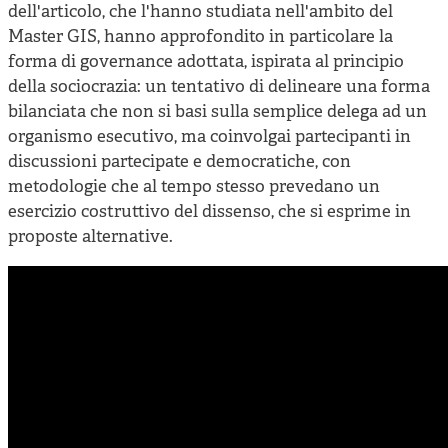
Cooperative di comunità
dell'articolo, che l'hanno studiata nell'ambito del
Master GIS, hanno approfondito in particolare la
Impresa sociale e democrazia
forma di governance adottata, ispirata al principio
Acini di fuoco - Dossier Mezzogiorno
della sociocrazia: un tentativo di delineare una forma
bilanciata che non si basi sulla semplice delega ad un
Valutazione e dintorni
organismo esecutivo, ma coinvolgai partecipanti in
discussioni partecipate e democratiche, con
metodologie che al tempo stesso prevedano un
esercizio costruttivo del dissenso, che si esprime in
proposte alternative.