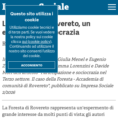
Impresa Sociale
Home
>
Forum
>
La Foresta di Rovereto, un esempio di...
Questo sito utilizza i
cookie
La Foresta di Rovereto, un
Utilizziamo cookie tecnici e
esempio di sociocrazia
di terze parti. Se vuoi vedere
la nostra policy sui cookie
Rivista
clicca
qui (cookie policy)
.
Redazione
Continuando ad utilizzare il
Ultimo numero
nostro sito consenti l’utilizzo
Forum
dei cookie.
Impresa Sociale intervista Giulia Menel e Eugenio
La Rivista
Forum
acconsento
Zazzara, autori insieme a Emma Lorenzini e Davide
Dossier
Submission
Mori dell'articolo "Partecipazione e sociocrazia nel
Tutti gli articoli
Tutti i dossier
Terzo settore. Il caso della Foresta - Accademia di
Chi siamo
Colophon
Autori
comunità di Rovereto", pubblicato su Impresa Sociale
Workshop Impresa Sociale 2021
Autori
2/2026
Contatti
Argomenti
Impresa sociale, reciprocità e sostenibilità
Archivio
Sostienici
La Foresta di Rovereto rappresenta un'espermento di
Innovazione sociale
Argomenti
grande interesse da molti punti di vista; gli autori