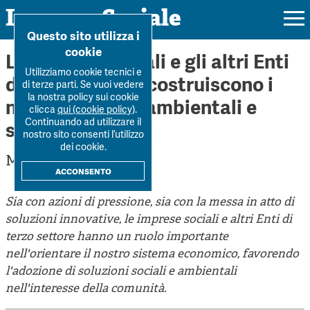
Impresa Sociale
Home
>
Forum
>
Le imprese sociali e gli altri Enti d...
Questo sito utilizza i
cookie
Le imprese sociali e gli altri Enti
Utilizziamo cookie tecnici e
di Terzo settore costruiscono i
di terze parti. Se vuoi vedere
la nostra policy sui cookie
nuovi standard ambientali e
Rivista
clicca
qui (cookie policy)
.
Continuando ad utilizzare il
sociali
Ultimo numero
nostro sito consenti l’utilizzo
Forum
dei cookie.
Mattia Galante
La Rivista
Forum
acconsento
Dossier
Submission
Tutti gli articoli
Sia con azioni di pressione, sia con la messa in atto di
Tutti i dossier
Chi siamo
Colophon
soluzioni innovative, le imprese sociali e altri Enti di
Autori
Workshop Impresa Sociale 2021
terzo settore hanno un ruolo importante
Autori
Contatti
Argomenti
nell'orientare il nostro sistema economico, favorendo
Impresa sociale, reciprocità e sostenibilità
Archivio
l'adozione di soluzioni sociali e ambientali
Sostienici
Innovazione sociale
nell'interesse della comunità.
Argomenti