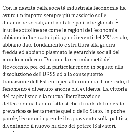
Cooperative di comunità
Con la nascita della società industriale l’economia ha
Impresa sociale e democrazia
avuto un impatto sempre più massiccio sulle
dinamiche sociali, ambientali e politiche globali. È
Acini di fuoco - Dossier Mezzogiorno
inutile sottolineare come le ragioni dell’economia
Valutazione e dintorni
abbiano influenzato i più grandi eventi del XX° secolo,
abbiano dato fondamento e struttura alla guerra
fredda ed abbiano plasmato le gerarchie sociali del
mondo moderno. Durante la seconda metà del
Novecento, poi, ed in particolar modo in seguito alla
dissoluzione dell’URSS ed alla conseguente
transizione dell’Est europeo all’economia di mercato, il
fenomeno è divenuto ancora più evidente. La vittoria
del capitalismo e la nuova liberalizzazione
dell’economia hanno fatto sì che il ruolo del mercato
prevaricasse lentamente quello dello Stato. In poche
parole, l’economia prende il sopravvento sulla politica,
diventando il nuovo nucleo del potere (Salvatori,