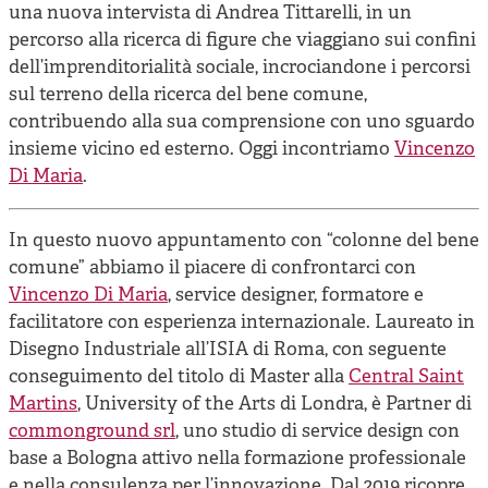
Cooperative di comunità
una nuova intervista di Andrea Tittarelli, in un
percorso alla ricerca di figure che viaggiano sui confini
Impresa sociale e democrazia
dell’imprenditorialità sociale, incrociandone i percorsi
Acini di fuoco - Dossier Mezzogiorno
sul terreno della ricerca del bene comune,
contribuendo alla sua comprensione con uno sguardo
Valutazione e dintorni
insieme vicino ed esterno. Oggi incontriamo
Vincenzo
Di Maria
.
In questo nuovo appuntamento con “colonne del bene
comune” abbiamo il piacere di confrontarci con
Vincenzo Di Maria
, service designer, formatore e
facilitatore con esperienza internazionale. Laureato in
Disegno Industriale all’ISIA di Roma, con seguente
conseguimento del titolo di Master alla
Central Saint
Martins
, University of the Arts di Londra, è Partner di
commonground srl
, uno studio di service design con
base a Bologna attivo nella formazione professionale
e nella consulenza per l’innovazione. Dal 2019 ricopre