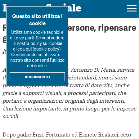
Impresa Sociale
Home
>
Forum
>
Ripartire dalle persone, ripensare gl...
Questo sito utilizza i
cookie
Ripartire dalle persone, ripensare
Utilizziamo cookie tecnici e
gli interventi
di terze parti. Se vuoi vedere
la nostra policy sui cookie
Rivista
clicca
qui (cookie policy)
.
Andrea Tittarelli
Continuando ad utilizzare il
Ultimo numero
nostro sito consenti l’utilizzo
Forum
dei cookie.
Andrea Tittarelli intervista Vincenzo Di Maria, service
La Rivista
Forum
acconsento
designer. Non ci sono servizi standard, non ci sono
Dossier
Submission
persone uguali alle altre: si tratta di dare vita, anche
Tutti gli articoli
Tutti i dossier
grazie a supporti visuali, a processi partecipati, che
Chi siamo
Colophon
Autori
portano a organizzazioni originali degli interventi.
Workshop Impresa Sociale 2021
Autori
Una lezione importante, in primo luogo, per le imprese
Contatti
Argomenti
Impresa sociale, reciprocità e sostenibilità
sociali.
Archivio
Sostienici
Innovazione sociale
Argomenti
Dopo padre Enzo Fortunato ed Ermete Realacci, ecco