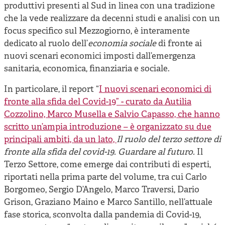
Cooperative di comunità
produttivi presenti al Sud in linea con una tradizione
che la vede realizzare da decenni studi e analisi con un
Impresa sociale e democrazia
focus specifico sul Mezzogiorno, è interamente
Acini di fuoco - Dossier Mezzogiorno
dedicato
al ruolo dell’
economia sociale
di fronte ai
nuovi scenari economici imposti dall’emergenza
Valutazione e dintorni
sanitaria, economica, finanziaria e sociale.
In particolare, il report “
I nuovi scenari economici di
fronte alla sfida del Covid-19” - curato da Autilia
Cozzolino, Marco Musella e Salvio Capasso, che hanno
scritto un’ampia introduzione – è organizzato su due
principali ambiti, da un lato,
Il ruolo del terzo settore di
fronte alla sfida del covid-19. Guardare al futuro.
Il
Terzo Settore, come emerge dai contributi di esperti,
riportati nella prima parte del volume, tra cui Carlo
Borgomeo, Sergio D’Angelo, Marco Traversi, Dario
Grison, Graziano Maino e Marco Santillo, nell’attuale
fase storica, sconvolta dalla pandemia di Covid-19,