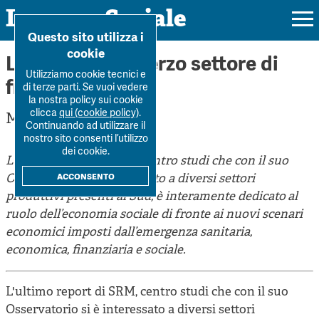
Impresa Sociale
Home
>
Forum
>
Libro - SRM, Il Terzo settore di fron...
Questo sito utilizza i
cookie
Libro - SRM, Il Terzo settore di
Utilizziamo cookie tecnici e
fronte alla crisi
di terze parti. Se vuoi vedere
la nostra policy sui cookie
Rivista
clicca
qui (cookie policy)
.
Melania Verde
Continuando ad utilizzare il
Ultimo numero
nostro sito consenti l’utilizzo
Forum
dei cookie.
L'ultimo report di SRM, centro studi che con il suo
La Rivista
Forum
acconsento
Osservatorio si è interessato a diversi settori
Dossier
Submission
produttivi presenti al Sud, è interamente dedicato
al
Tutti gli articoli
Tutti i dossier
ruolo dell’economia sociale di fronte ai nuovi scenari
Chi siamo
Colophon
Autori
economici imposti dall’emergenza sanitaria,
Workshop Impresa Sociale 2021
Autori
economica, finanziaria e sociale.
Contatti
Argomenti
Impresa sociale, reciprocità e sostenibilità
Archivio
Sostienici
L'ultimo report di SRM, centro studi che con il suo
Innovazione sociale
Argomenti
Osservatorio si è interessato a diversi settori