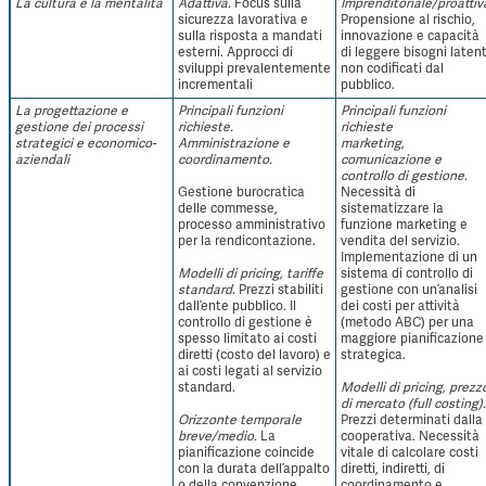
La cultura e la mentalità
Adattiva.
Focus sulla
Imprenditoriale/proattiv
sicurezza lavorativa e
Propensione al rischio,
sulla risposta a mandati
innovazione e capacità
esterni. Approcci di
di leggere bisogni latent
sviluppi prevalentemente
non codificati dal
incrementali
pubblico.
La progettazione e
Principali funzioni
Principali funzioni
gestione dei processi
richieste.
richieste
strategici e economico-
Amministrazione e
marketing,
aziendali
coordinamento.
comunicazione e
controllo di gestione
.
Gestione burocratica
Necessità di
delle commesse,
sistematizzare la
processo amministrativo
funzione marketing e
per la rendicontazione.
vendita del servizio.
Implementazione di un
Modelli di pricing, tariffe
sistema di controllo di
standard
. Prezzi stabiliti
gestione con un’analisi
dall’ente pubblico. Il
dei costi per attività
controllo di gestione è
(metodo ABC) per una
spesso limitato ai costi
maggiore pianificazione
diretti (costo del lavoro) e
strategica.
ai costi legati al servizio
standard.
Modelli di pricing, prezz
di mercato (full costing).
Orizzonte temporale
Prezzi determinati dalla
b
reve/medio.
La
cooperativa. Necessità
pianificazione coincide
vitale di calcolare costi
con la durata dell’appalto
diretti, indiretti, di
o della convenzione.
coordinamento e