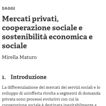
Cooperative di comunità
saggi
Impresa sociale e democrazia
Mercati privati,
Acini di fuoco - Dossier Mezzogiorno
cooperazione sociale e
Valutazione e dintorni
sostenibilità economica e
sociale
Mirella Maturo
1. Introduzione
La differenziazione dei mercati dei servizi sociali e lo
sviluppo di un’offerta rivolta a segmenti di domanda
privata sono processi evolutivi con cui la
cooperazione sociale è destinata inevitabilmente a