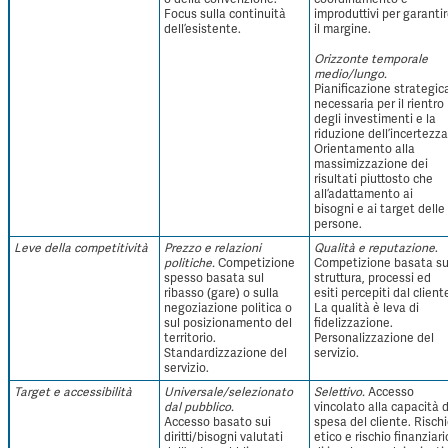
Focus sulla continuità
improduttivi per garanti
dell’esistente.
il margine.
Orizzonte temporale
medio/lungo.
Pianificazione strategic
necessaria per il rientro
degli investimenti e la
riduzione dell’incertezza
Orientamento alla
massimizzazione dei
risultati piuttosto che
all’adattamento ai
bisogni e ai target delle
persone.
Leve della competitività
Prezzo e relazioni
Qualità e reputazione
.
politiche.
Competizione
Competizione basata s
spesso basata sul
struttura, processi ed
ribasso (gare) o sulla
esiti percepiti dal client
negoziazione politica o
La qualità è leva di
sul posizionamento del
fidelizzazione.
territorio.
Personalizzazione del
Standardizzazione del
servizio.
servizio.
Target e accessibilità
Universale/selezionato
Selettivo.
Accesso
dal pubblico.
vincolato alla capacità d
Accesso basato sui
spesa del cliente. Risch
diritti/bisogni valutati
etico e rischio finanziari