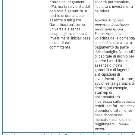
ritardo nei pagamenti
solidità patrimoniale,
(PA), ma la solvibilità del
liquidità o investimenti
debitore è garantita. Il
da privati.
rischio di domanda è
assente o mitigato.
Rischio d’impresa
Garantisce un’utenza
elevato e incertezza
universale e senza
reddituale futura
disuguaglianze sociali.
Esposizione alla
Investimenti iniziali bassi
volatilità della domanda
o coperti dal
e al rischio di mancato
committente.
pagamento da parte
delle famiglie. Necessit
di capitale di rischio per
coprire i costi fissi in
assenza di ricavi
garantiti e di ingenti
anticipazioni di
investimento (strutture,
avvio) senza garanzia di
rientro (ad esempio,
start-up di
poliambulatori).
Incertezza sulla capacit
reddituale futura: i ricav
dipendono totalmente
dalla risposta del
mercato (rischio di non
raggiungere il
break-
even
).