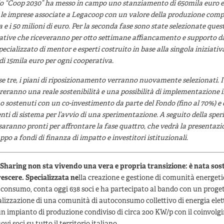
do “Coop 2030” ha messo in campo uno stanziamento di 650mila euro e
 le imprese associate a Legacoop con un valore della produzione compr
 e i 50 milioni di euro. Per la seconda fase sono state selezionate quest
ative che riceveranno per otto settimane affiancamento e supporto da
ecializzato di mentor e esperti costruito in base alla singola iniziativ
di 15mila euro per ogni cooperativa.
se tre, i piani di riposizionamento verranno nuovamente selezionati. I
reranno una reale sostenibilità e una possibilità di implementazione
 sostenuti con un co-investimento da parte del Fondo (fino al 70%) e 
ti di sistema per l’avvio di una sperimentazione. A seguito della spe
 saranno pronti per affrontare la fase quattro, che vedrà la presentazi
uppo a fondi di finanza di impatto e investitori istituzionali.
Sharing
non sta vivendo una vera e propria transizione: è nata soste
escere. Specializzata ne
lla creazione e gestione di comunità energeti
consumo, conta oggi 638 soci e ha partecipato al bando con un proge
alizzazione di una comunità di autoconsumo collettivo di energia elet
n impianto di produzione condiviso di circa 200 KW/p con il coinvolg