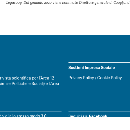
Legacoop. Dal gennaio 2020 viene nominato Direttore generale di Coopfond 
Sostieni Impresa Sociale
Privacy Policy
/
Cookie Policy
vista scientifica per l’Area 12
ienze Politiche e Sociali) e l'Area
Facebook
vidi allo stesso modo 3.0
Seguici su:
LinkedIn
Seguici su: