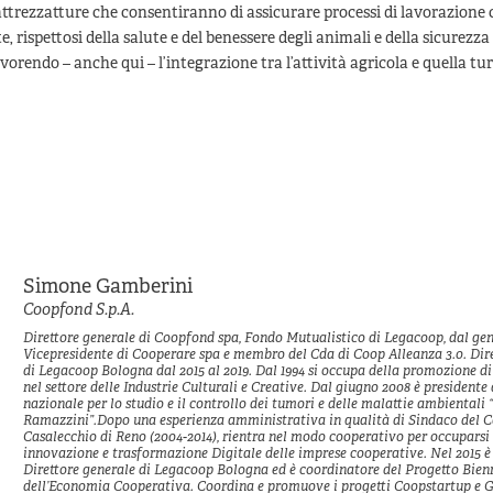
 attrezzatture che consentiranno di assicurare processi di lavorazione
, rispettosi della salute e del benessere degli animali e della sicurezza
vorendo – anche qui – l’integrazione tra l’attività agricola e quella tur
Simone Gamberini
Coopfond S.p.A.
Direttore generale di Coopfond spa, Fondo Mutualistico di Legacoop, dal ge
Vicepresidente di Cooperare spa e membro del Cda di Coop Alleanza 3.0. Dir
di Legacoop Bologna dal 2015 al 2019. Dal 1994 si occupa della promozione d
nel settore delle Industrie Culturali e Creative. Dal giugno 2008 è presidente d
nazionale per lo studio e il controllo dei tumori e delle malattie ambientali 
Ramazzini”.Dopo una esperienza amministrativa in qualità di Sindaco del 
Casalecchio di Reno (2004-2014), rientra nel modo cooperativo per occuparsi 
innovazione e trasformazione Digitale delle imprese cooperative. Nel 2015 
Direttore generale di Legacoop Bologna ed è coordinatore del Progetto Bien
dell’Economia Cooperativa. Coordina e promuove i progetti Coopstartup e G