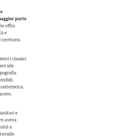
ve
 maggior parte
he offra
tà e
 territorio.
nti i classici
ere alle
ipografia
enibili,
ratteristica,
macero.
sanitari e
own aveva
nità a
ravalle.