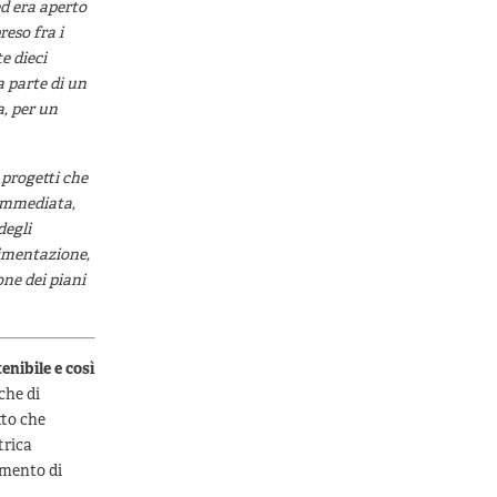
d era aperto
eso fra i
e dieci
 parte di un
a, per un
 progetti che
 immediata,
degli
rimentazione,
one dei piani
nibile e così
che di
tto che
trica
imento di