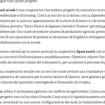
gue tutti questi progetti.
ti al sole
è una cooperativa che realizza progetti di comunità e si oc
esidenziale e di housing. Conta 16 soci di cui 13 donne, con 24 dipenden
estione per 12 anni un appezzamento di 10 ettari (8 di bosco e 2 di terre
ell’Area protetta “Parco Pineta di Appiano Gentile e Tradate” per svilup
mbientale. Ora vuole introdurre un’area di produzione agricola pro
amo B con assunzione di persone in situazione di fragilità e sviluppa
ollaborazione con le scuole.
orare i servizi per la salute mentale la cooperativa
Spazi nuovi
, con i
a e incontri d’informazione e sensibilizzazione. Obiettivo: ridurre l’int
rdio dei sintomi e inizio del trattamento, per accelerare il processo di
na cooperativa sociale con 20 soci che vuole avviare una transizione 
operativa di comunità per il centro storico di Genova, dove gestisce gi
il rilancio del quartiere coinvolgendo e formando chi vi abita.
to
, infine, è un’impresa agricola con oleificio ed agriturismo. Conta 404
 progetto con cui ha vinto il bando Coop 2030 è il riposizionamento st
 lavorando su una nuova configurazione dei suoli, la realizzazione di