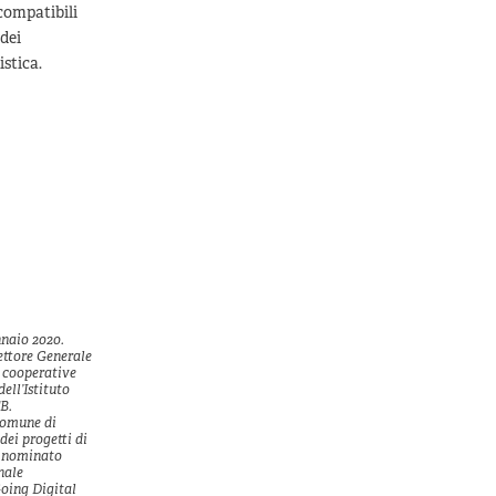
 compatibili
 dei
istica.
nnaio 2020.
ettore Generale
i cooperative
ell’Istituto
“B.
Comune di
dei progetti di
è nominato
nale
oing Digital