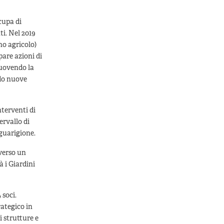
cupa di
ti. Nel 2019
no agricolo)
pare azioni di
muovendo la
ndo nuove
nterventi di
ervallo di
 guarigione.
verso un
à i Giardini
 soci.
rategico in
 strutture e