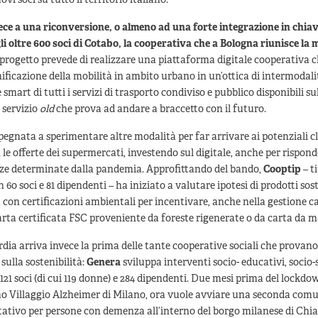
i soci su tutto il territorio italiano.
ce a una riconversione, o almeno ad una forte integrazione in chia
li oltre 600 soci di
Cotabo
, la cooperativa che a Bologna riunisce la
 progetto prevede di realizzare una piattaforma digitale cooperativa c
anificazione della mobilità in ambito urbano in un’ottica di intermodali
mart di tutti i servizi di trasporto condiviso e pubblico disponibili sul
servizio
old
che prova ad andare a braccetto con il futuro.
pegnata a sperimentare altre modalità per far arrivare ai potenziali clie
 le offerte dei supermercati, investendo sul digitale, anche per rispond
ze determinate dalla pandemia. Approfittando del bando,
Cooptip
– t
60 soci e 81 dipendenti – ha iniziato a valutare ipotesi di prodotti sost
 con certificazioni ambientali per incentivare, anche nella gestione ca
 carta certificata FSC proveniente da foreste rigenerate o da carta da 
ia arriva invece la prima delle tante cooperative sociali che provano
ulla sostenibilità:
Genera
sviluppa interventi socio- educativi, socio-
 121 soci (di cui 119 donne) e 284 dipendenti. Due mesi prima del lockd
mo Villaggio Alzheimer di Milano, ora vuole avviare una seconda comu
tativo per persone con demenza all’interno del borgo milanese di Chia