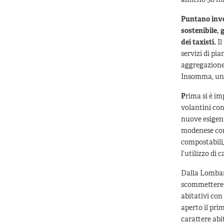
almeno 50 nuov
Puntano inve
sostenibile, g
dei taxisti.
Il
servizi di pi
aggregazione s
Insomma, un 
P
rima si è im
volantini con
nuove esigen
modenese con 
compostabili,
l’utilizzo di
Dalla Lombard
scommettere s
abitativi con
aperto il pri
carattere abi