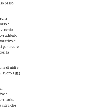
iso passo
rsone
orso di
n vecchio
 e adibirlo
vorativo di
i per creare
così la
one di nidi e
à lavoro a 575
on
ive di
erritorio.
a cifra che