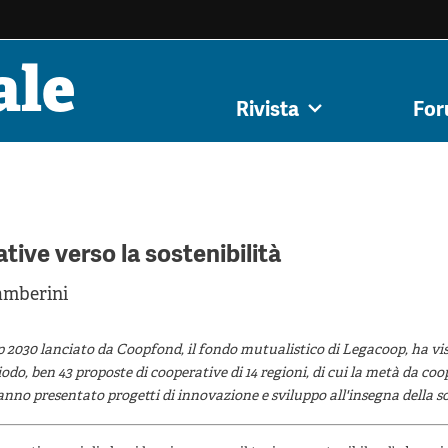
ale
iale,
Innovazione
Cooperative di
Impresa s
Rivista
Fo
ivista
Forum
Submission
Tutti gli articoli
Colophon
Autori
Autori
Argoment
tenibilità
sociale
comunità
democ
tive verso la sostenibilità
amberini
 2030 lanciato da Coopfond, il fondo mutualistico di Legacoop, ha vi
eriodo, ben 43 proposte di cooperative di 14 regioni, di cui la metà da co
hanno presentato progetti di innovazione e sviluppo all'insegna della so