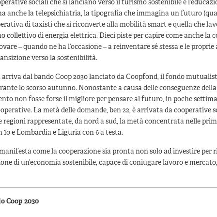
operative sociali che si lanciano verso il turismo sostenibile e l’educaz
 anche la telepsichiatria, la tipografia che immagina un futuro (qua
perativa di taxisti che si riconverte alla mobilità smart e quella che la
 collettivo di energia elettrica. Dieci piste per capire come anche la
ovare – quando ne ha l’occasione – a reinventare sé stessa e le proprie 
ansizione verso la sostenibilità.
 arriva dal bando Coop 2030 lanciato da Coopfond, il fondo mutualist
rante lo scorso autunno. Nonostante a causa delle conseguenze dell
nto non fosse forse il migliore per pensare al futuro, in poche setti
ooperative. La metà delle domande, ben 22, è arrivata da cooperative so
e regioni rappresentate, da nord a sud, la metà concentrata nelle prime
10 e Lombardia e Liguria con 6 a testa.
manifesta come la cooperazione sia pronta non solo ad investire per r
zione di un’economia sostenibile, capace di coniugare lavoro e mercato
do Coop 2030