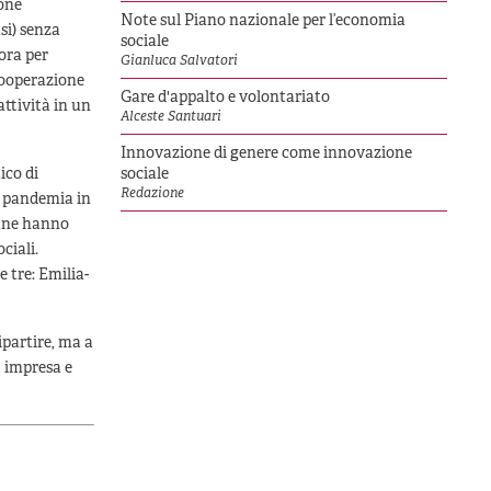
ione
Note sul Piano nazionale per l’economia
si) senza
sociale
vora per
Gianluca Salvatori
 cooperazione
Gare d'appalto e volontariato
attività in un
Alceste Santuari
Innovazione di genere come innovazione
ico di
sociale
Redazione
a pandemia in
mane hanno
ciali.
 tre: Emilia-
ipartire, ma a
, impresa e