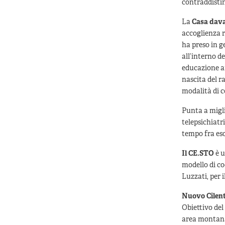
contraddistin
La
Casa davan
accoglienza r
ha preso in g
all’interno d
educazione a
nascita del r
modalità di c
Punta a migli
telepsichiatri
tempo fra eso
Il
CE.STO
è u
modello di co
Luzzati, per 
Nuovo Cilen
Obiettivo del
area montana,