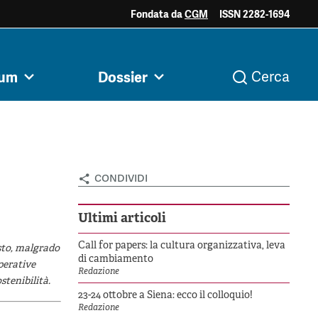
Fondata da
CGM
ISSN 2282-1694
ociale e
Acini di fuoco - Dossier
Valutazione e
rum
Dossier
Cerca
i
Archivio
Argomenti
razia
Mezzogiorno
dintorni
condividi
Ultimi articoli
Call for papers: la cultura organizzativa, leva
sto, malgrado
di cambiamento
operative
Redazione
stenibilità.
23-24 ottobre a Siena: ecco il colloquio!
Redazione