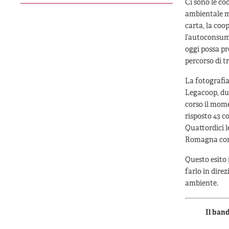
Ci sono le co
ambientale ma
carta, la coo
l’autoconsumo
oggi possa pr
percorso di tr
La fotografia
Legacoop, du
corso il mome
risposto 43 c
Quattordici l
Romagna con 
Questo esito 
farlo in dire
ambiente.
Il ban