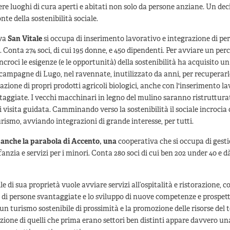
ere luoghi di cura aperti e abitati non solo da persone anziane. Un dec
nte della sostenibilità sociale.
iva
San Vitale
si occupa di inserimento lavorativo e integrazione di pe
 Conta 274 soci, di cui 195 donne, e 450 dipendenti. Per avviare un perc
incroci le esigenze (e le opportunità) della sostenibilità ha acquisito u
campagne di Lugo, nel ravennate, inutilizzato da anni, per recuperarlo
azione di propri prodotti agricoli biologici, anche con l'inserimento la
aggiate. I vecchi macchinari in legno del mulino saranno ristrutturat
i visita guidata. Camminando verso la sostenibilità il sociale incrocia 
turismo, avviando integrazioni di grande interesse, per tutti.
anche la parabola di
Accento
, una
cooperativa che si occupa di gesti
fanzia e servizi per i minori. Conta 280 soci di cui ben 202 under 40 e d
e di sua proprietà vuole avviare servizi all’ospitalità e ristorazione, c
 di persone svantaggiate e lo sviluppo di nuove competenze e prospett
 un turismo sostenibile di prossimità e la promozione delle risorse del t
azione di quelli che prima erano settori ben distinti appare davvero un