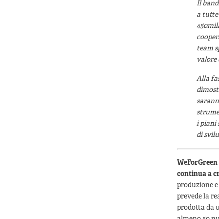
Il ban
a tutte
450mila
cooper
team sp
valore 
Alla fa
dimost
saranno
strumen
i piani
di svil
WeForGreen 
continua a cr
produzione e 
prevede la re
prodotta da u