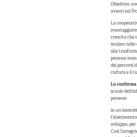
Obiettivo: av
avanti sul fro
La cooperat
svantaggiate.
crescita che 
mulino nelle 
alla trasform
persone svant
dei percorsi d
cultura e il 
Lo conferma 
scuole dell'in
persone:
in un immobil
l’inserimento
sviluppo, per
Così l’integr