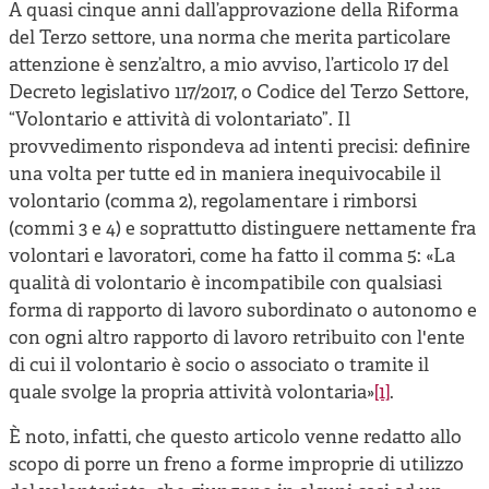
Cooperative di comunità
A quasi cinque anni dall’approvazione della Riforma
del Terzo settore, una norma che merita particolare
Impresa sociale e democrazia
attenzione è senz’altro, a mio avviso, l’articolo 17 del
Acini di fuoco - Dossier Mezzogiorno
Decreto legislativo 117/2017, o Codice del Terzo Settore,
“Volontario e attività di volontariato”. Il
Valutazione e dintorni
provvedimento rispondeva ad intenti precisi: definire
una volta per tutte ed in maniera inequivocabile il
volontario (comma 2), regolamentare i rimborsi
(commi 3 e 4) e soprattutto distinguere nettamente fra
volontari e lavoratori, come ha fatto il comma 5: «La
qualità di volontario è incompatibile con qualsiasi
forma di rapporto di lavoro subordinato o autonomo e
con ogni altro rapporto di lavoro retribuito con l'ente
di cui il volontario è socio o associato o tramite il
quale svolge la propria attività volontaria»
[1]
.
È noto, infatti, che questo articolo venne redatto allo
scopo di porre un freno a forme improprie di utilizzo