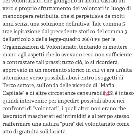
del volontariato, che giungono in alcuni casi ad un
vero e proprio sfruttamento dei volontari in luogo di
manodopera retribuita, che si perpetuava da molti
anni senza una soluzione definitiva. Tale comma 5
trae ispirazione dal precedente storico del comma 3
dell’articolo 2 della legge-quadro 266/1991 per le
Organizzazioni di Volontariato, tentando di mettere
mano agli aspetti che lo avevano reso non sufficiente
a contrastare tali prassi; tutto ciò, lo si ricorderà,
approvato in un momento storico in cui vi era un’alta
attenzione verso possibili abusi entro i soggetti di
Terzo settore, sull’onda delle vicende di “Mafia
Capitale” e di altre circostanze censurabili
[2]
Si è inteso
quindi intervenire per impedire possibili abusi nei
confronti di “volontari”, i quali altro non erano che
lavoratori mascherati ed intimiditi e al tempo stesso
riaffermare una natura “pura” del volontariato come
atto di gratuita solidarietà.