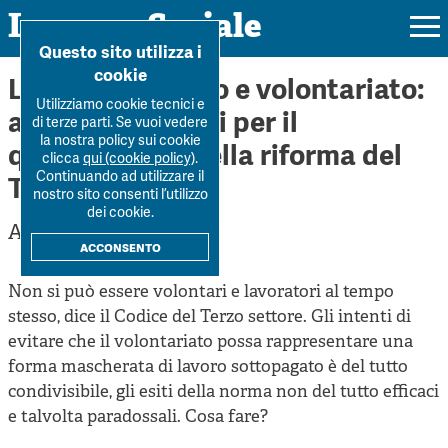
Impresa Sociale
Home
>
Forum
>
Lavoro retribuito e volontariato: alc...
Questo sito utilizza i
cookie
Lavoro retribuito e volontariato:
Utilizziamo cookie tecnici e
alcune riflessioni per il
di terze parti. Se vuoi vedere
la nostra policy sui cookie
quinquennale della riforma del
Rivista
clicca
qui (cookie policy)
.
Continuando ad utilizzare il
Terzo Settore
Ultimo numero
nostro sito consenti l’utilizzo
Forum
dei cookie.
Alessandro Fabbri
La Rivista
Forum
acconsento
Dossier
Submission
Tutti gli articoli
Non si può essere volontari e lavoratori al tempo
Tutti i dossier
Chi siamo
Colophon
stesso, dice il Codice del Terzo settore. Gli intenti di
Autori
Workshop Impresa Sociale 2021
evitare che il volontariato possa rappresentare una
Autori
Contatti
Argomenti
forma mascherata di lavoro sottopagato è del tutto
Impresa sociale, reciprocità e sostenibilità
Archivio
condivisibile, gli esiti della norma non del tutto efficaci
Sostienici
Innovazione sociale
e talvolta paradossali. Cosa fare?
Argomenti