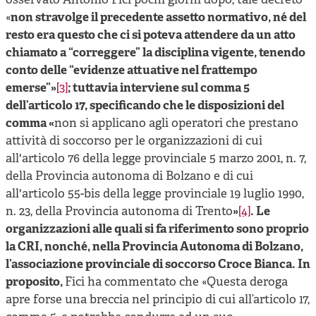
osservato Antonio Fici pochi giorni dopo, tale decreto
«
non stravolge il precedente assetto normativo, né del
resto era questo che ci si poteva attendere da un atto
chiamato a “correggere” la disciplina vigente, tenendo
conto delle “evidenze attuative nel frattempo
emerse”»
[3]
; tuttavia interviene sul comma 5
dell’articolo 17, specificando che le disposizioni del
comma «
non si applicano agli operatori che prestano
attività di soccorso per le organizzazioni di cui
all'articolo 76 della legge provinciale 5 marzo 2001, n. 7,
della Provincia autonoma di Bolzano e di cui
all'articolo 55-bis della legge provinciale 19 luglio 1990,
n. 23, della Provincia autonoma di Trento
»
[4]
. Le
organizzazioni alle quali si fa riferimento sono proprio
la CRI, nonché, nella Provincia Autonoma di Bolzano,
l’associazione provinciale di soccorso Croce Bianca. In
proposito,
Fici ha commentato che «Questa deroga
apre forse una breccia nel principio di cui all’articolo 17,